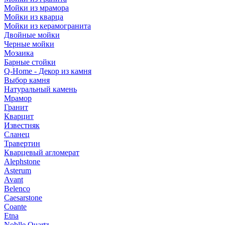
Мойки из мрамора
Мойки из кварца
Мойки из керамогранита
Двойные мойки
Черные мойки
Мозаика
Барные стойки
Q-Home - Декор из камня
Выбор камня
Натуральный камень
Мрамор
Гранит
Кварцит
Известняк
Сланец
Травертин
Кварцевый агломерат
Alephstone
Asterum
Avant
Belenco
Caesarstone
Coante
Etna
Noblle Quartz