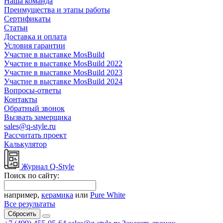
Наша команда
Преимущества и этапы работы
Сертификаты
Статьи
Доставка и оплата
Условия гарантии
Участие в выставке MosBuild
Участие в выставке MosBuild 2022
Участие в выставке MosBuild 2023
Участие в выставке MosBuild 2024
Вопросы-ответы
Контакты
Обратный звонок
Вызвать замерщика
sales@q-style.ru
Рассчитать проект
Калькулятор
Журнал Q-Style
Поиск по сайту:
например,
керамика
или
Pure White
Все результаты
Сбросить