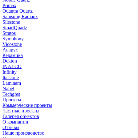
Primax
Quantra Quartz
Samsung Radianz
Silestone
SmartQuartz
Stratos
Symphony
Vicostone
Аварус
Керамика
Dekton
INALCO
Infinity
Italstone
Laminam
Nabel
Techgres
Проекты
Коммерческие проекты
Частные проекты
Галерея объектов
О компании
Отзывы
Наше производство