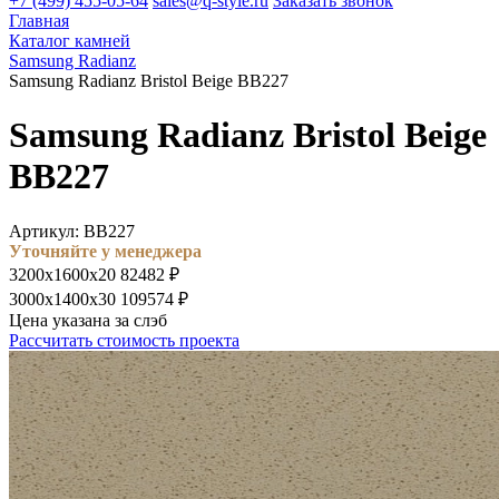
+7 (499) 455-05-64
sales@q-style.ru
Заказать звонок
Главная
Каталог камней
Samsung Radianz
Samsung Radianz Bristol Beige BB227
Samsung Radianz Bristol Beige
BB227
Артикул: BB227
Уточняйте у менеджера
3200х1600х20
82482 ₽
3000х1400х30
109574 ₽
Цена указана за слэб
Рассчитать стоимость проекта