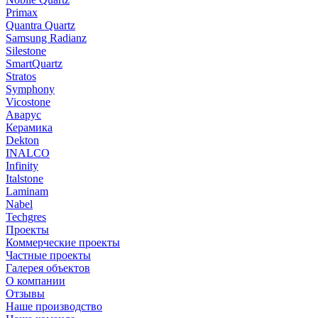
Primax
Quantra Quartz
Samsung Radianz
Silestone
SmartQuartz
Stratos
Symphony
Vicostone
Аварус
Керамика
Dekton
INALCO
Infinity
Italstone
Laminam
Nabel
Techgres
Проекты
Коммерческие проекты
Частные проекты
Галерея объектов
О компании
Отзывы
Наше производство