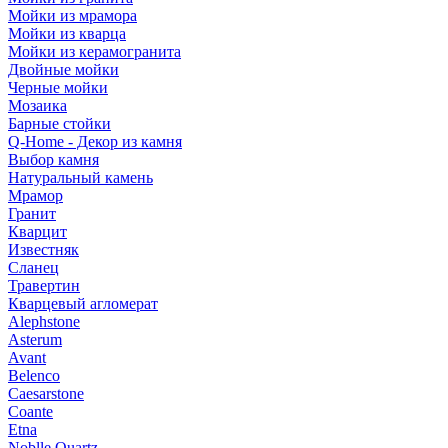
Мойки из мрамора
Мойки из кварца
Мойки из керамогранита
Двойные мойки
Черные мойки
Мозаика
Барные стойки
Q-Home - Декор из камня
Выбор камня
Натуральный камень
Мрамор
Гранит
Кварцит
Известняк
Сланец
Травертин
Кварцевый агломерат
Alephstone
Asterum
Avant
Belenco
Caesarstone
Coante
Etna
Noblle Quartz