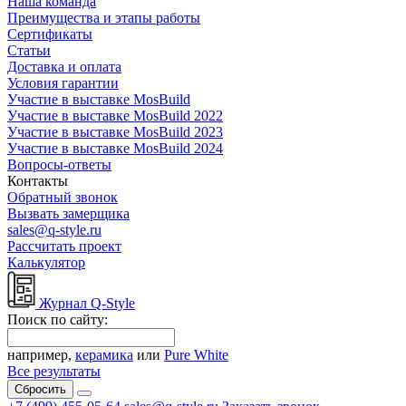
Наша команда
Преимущества и этапы работы
Сертификаты
Статьи
Доставка и оплата
Условия гарантии
Участие в выставке MosBuild
Участие в выставке MosBuild 2022
Участие в выставке MosBuild 2023
Участие в выставке MosBuild 2024
Вопросы-ответы
Контакты
Обратный звонок
Вызвать замерщика
sales@q-style.ru
Рассчитать проект
Калькулятор
Журнал Q-Style
Поиск по сайту:
например,
керамика
или
Pure White
Все результаты
Сбросить