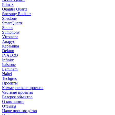
Primax
Quantra Quartz
Samsung Radianz
Silestone
SmartQuartz
Stratos
Symphony
Vicostone
Аварус
Керамика
Dekton
INALCO
Infinity
Italstone
Laminam
Nabel
Techgres
Проекты
Коммерческие проекты
Частные проекты
Галерея объектов
О компании
Отзывы
Наше производство