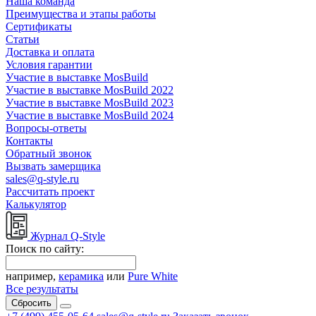
Наша команда
Преимущества и этапы работы
Сертификаты
Статьи
Доставка и оплата
Условия гарантии
Участие в выставке MosBuild
Участие в выставке MosBuild 2022
Участие в выставке MosBuild 2023
Участие в выставке MosBuild 2024
Вопросы-ответы
Контакты
Обратный звонок
Вызвать замерщика
sales@q-style.ru
Рассчитать проект
Калькулятор
Журнал Q-Style
Поиск по сайту:
например,
керамика
или
Pure White
Все результаты
Сбросить