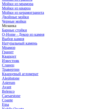
Мойки из мрамора
Мойки из кварца
Мойки из керамогранита
Двойные мойки
Черные мойки
Мозаика
Барные стойки
Q-Home - Декор из камня
Выбор камня
Натуральный камень
Мрамор
Гранит
Кварцит
Известняк
Сланец
Травертин
Кварцевый агломерат
Alephstone
Asterum
Avant
Belenco
Caesarstone
Coante
Etna
Noblle Quartz