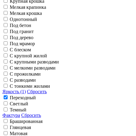
Крупная крошка
Мелкая крапинка
Мелкая крошка
Однотонный
Под бетон
Под гранит
Под дерево
Под мрамор
С блеском
С крупной жилой
С крупными разводами
С мелкими разводами
С прожилками
С разводами
С тонкими жилами
Яркость (1)
Сбросить
Переходный
Светлый
Темный
Фактура
Сбросить
Брашированная
Глянцевая
Матовая