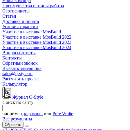
Наша команда
Преимущества и этапы работы
Сертификаты
Статьи
Доставка и оплата
Условия гарантии
Участие в выставке MosBuild
Участие в выставке MosBuild 2022
Участие в выставке MosBuild 2023
Участие в выставке MosBuild 2024
Вопросы-ответы
Контакты
Обратный звонок
Вызвать замерщика
sales@q-style.ru
Рассчитать проект
Калькулятор
Журнал Q-Style
Поиск по сайту:
например,
керамика
или
Pure White
Все результаты
Сбросить