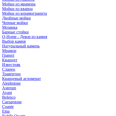
Мойки из мрамора
Мойки из кварца
Мойки из керамогранита
Двойные мойки
Черные мойки
Мозаика
Барные стойки
Q-Home - Декор из камня
Выбор камня
Натуральный камень
Мрамор
Гранит
Кварцит
Известняк
Сланец
Травертин
Кварцевый агломерат
Alephstone
Asterum
Avant
Belenco
Caesarstone
Coante
Etna
Noblle Quartz