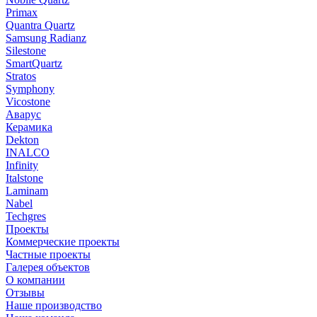
Primax
Quantra Quartz
Samsung Radianz
Silestone
SmartQuartz
Stratos
Symphony
Vicostone
Аварус
Керамика
Dekton
INALCO
Infinity
Italstone
Laminam
Nabel
Techgres
Проекты
Коммерческие проекты
Частные проекты
Галерея объектов
О компании
Отзывы
Наше производство