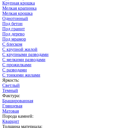
Крупная крошка
Мелкая крапинка
Мелкая крошка
Однотонный
Под бетон
Под гранит
Под дерево
Под мрамор
С блеском
С крупной жилой
С крупными разводами
С мелкими разводами
С прожилками
С разводами
С тонкими жилами
Яркость:
Светлый
Темный
Фактура:
Брашированная
Глянцевая
Матовая
Порода камней:
Кварцит
Толщина материала: