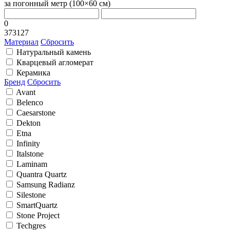
за погонный метр (100×60 cм)
0
373127
Материал
Сбросить
Натуральный камень
Кварцевый агломерат
Керамика
Бренд
Сбросить
Avant
Belenco
Caesarstone
Dekton
Etna
Infinity
Italstone
Laminam
Quantra Quartz
Samsung Radianz
Silestone
SmartQuartz
Stone Project
Techgres