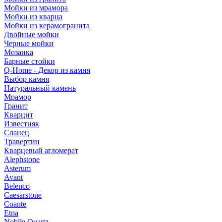
Мойки из мрамора
Мойки из кварца
Мойки из керамогранита
Двойные мойки
Черные мойки
Мозаика
Барные стойки
Q-Home - Декор из камня
Выбор камня
Натуральный камень
Мрамор
Гранит
Кварцит
Известняк
Сланец
Травертин
Кварцевый агломерат
Alephstone
Asterum
Avant
Belenco
Caesarstone
Coante
Etna
Noblle Quartz