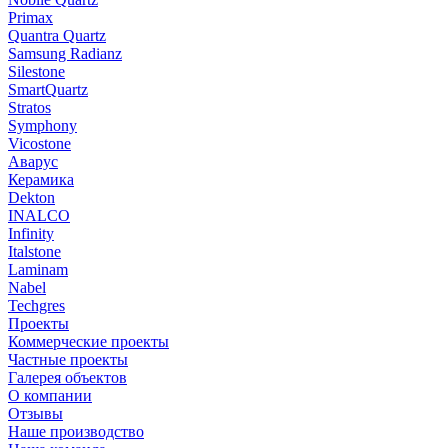
Primax
Quantra Quartz
Samsung Radianz
Silestone
SmartQuartz
Stratos
Symphony
Vicostone
Аварус
Керамика
Dekton
INALCO
Infinity
Italstone
Laminam
Nabel
Techgres
Проекты
Коммерческие проекты
Частные проекты
Галерея объектов
О компании
Отзывы
Наше производство