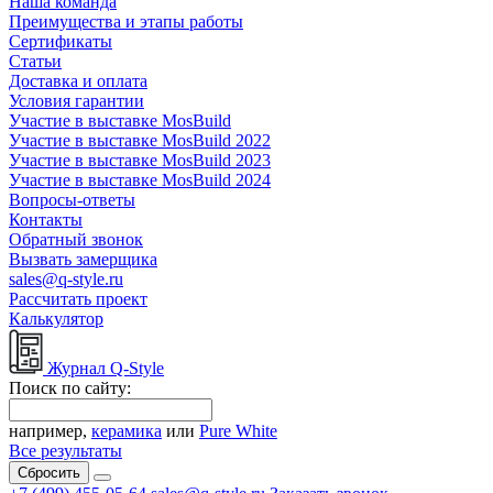
Наша команда
Преимущества и этапы работы
Сертификаты
Статьи
Доставка и оплата
Условия гарантии
Участие в выставке MosBuild
Участие в выставке MosBuild 2022
Участие в выставке MosBuild 2023
Участие в выставке MosBuild 2024
Вопросы-ответы
Контакты
Обратный звонок
Вызвать замерщика
sales@q-style.ru
Рассчитать проект
Калькулятор
Журнал Q-Style
Поиск по сайту:
например,
керамика
или
Pure White
Все результаты
Сбросить