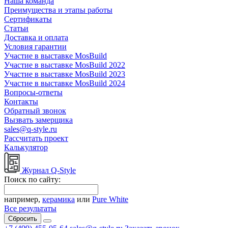
Наша команда
Преимущества и этапы работы
Сертификаты
Статьи
Доставка и оплата
Условия гарантии
Участие в выставке MosBuild
Участие в выставке MosBuild 2022
Участие в выставке MosBuild 2023
Участие в выставке MosBuild 2024
Вопросы-ответы
Контакты
Обратный звонок
Вызвать замерщика
sales@q-style.ru
Рассчитать проект
Калькулятор
Журнал Q-Style
Поиск по сайту:
например,
керамика
или
Pure White
Все результаты
Сбросить