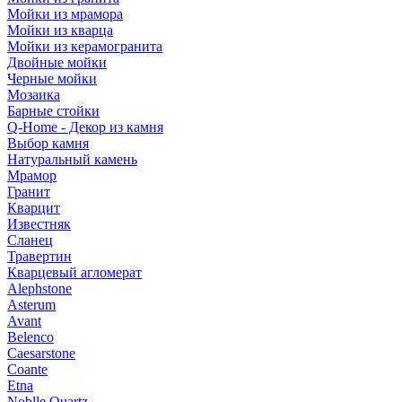
Мойки из мрамора
Мойки из кварца
Мойки из керамогранита
Двойные мойки
Черные мойки
Мозаика
Барные стойки
Q-Home - Декор из камня
Выбор камня
Натуральный камень
Мрамор
Гранит
Кварцит
Известняк
Сланец
Травертин
Кварцевый агломерат
Alephstone
Asterum
Avant
Belenco
Caesarstone
Coante
Etna
Noblle Quartz