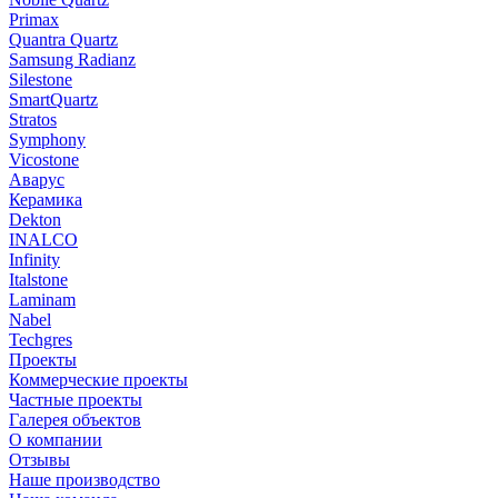
Primax
Quantra Quartz
Samsung Radianz
Silestone
SmartQuartz
Stratos
Symphony
Vicostone
Аварус
Керамика
Dekton
INALCO
Infinity
Italstone
Laminam
Nabel
Techgres
Проекты
Коммерческие проекты
Частные проекты
Галерея объектов
О компании
Отзывы
Наше производство