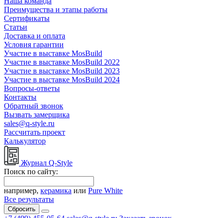
Наша команда
Преимущества и этапы работы
Сертификаты
Статьи
Доставка и оплата
Условия гарантии
Участие в выставке MosBuild
Участие в выставке MosBuild 2022
Участие в выставке MosBuild 2023
Участие в выставке MosBuild 2024
Вопросы-ответы
Контакты
Обратный звонок
Вызвать замерщика
sales@q-style.ru
Рассчитать проект
Калькулятор
Журнал Q-Style
Поиск по сайту:
например,
керамика
или
Pure White
Все результаты
Сбросить