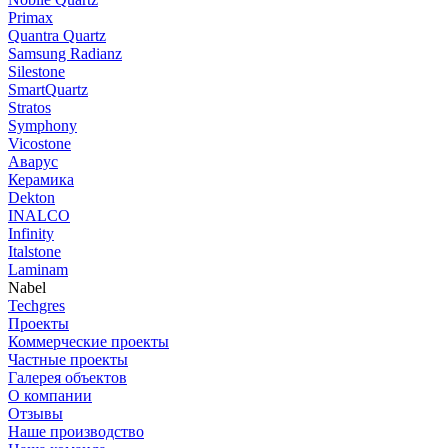
Primax
Quantra Quartz
Samsung Radianz
Silestone
SmartQuartz
Stratos
Symphony
Vicostone
Аварус
Керамика
Dekton
INALCO
Infinity
Italstone
Laminam
Nabel
Techgres
Проекты
Коммерческие проекты
Частные проекты
Галерея объектов
О компании
Отзывы
Наше производство