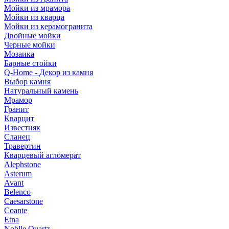
Мойки из мрамора
Мойки из кварца
Мойки из керамогранита
Двойные мойки
Черные мойки
Мозаика
Барные стойки
Q-Home - Декор из камня
Выбор камня
Натуральный камень
Мрамор
Гранит
Кварцит
Известняк
Сланец
Травертин
Кварцевый агломерат
Alephstone
Asterum
Avant
Belenco
Caesarstone
Coante
Etna
Noblle Quartz