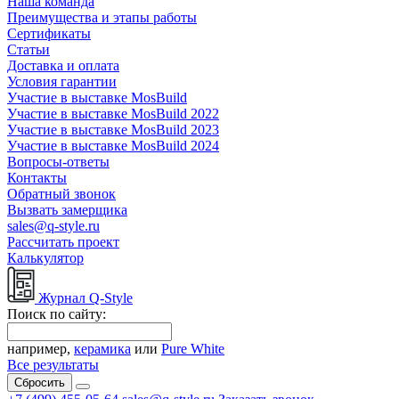
Наша команда
Преимущества и этапы работы
Сертификаты
Статьи
Доставка и оплата
Условия гарантии
Участие в выставке MosBuild
Участие в выставке MosBuild 2022
Участие в выставке MosBuild 2023
Участие в выставке MosBuild 2024
Вопросы-ответы
Контакты
Обратный звонок
Вызвать замерщика
sales@q-style.ru
Рассчитать проект
Калькулятор
Журнал Q-Style
Поиск по сайту:
например,
керамика
или
Pure White
Все результаты
Сбросить