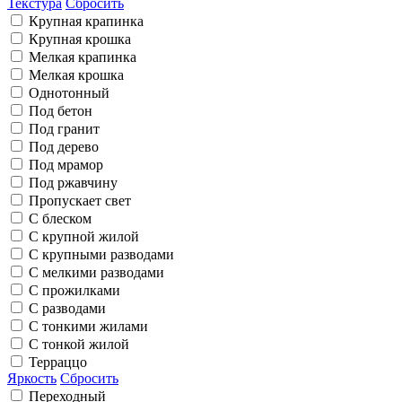
Текстура
Сбросить
Крупная крапинка
Крупная крошка
Мелкая крапинка
Мелкая крошка
Однотонный
Под бетон
Под гранит
Под дерево
Под мрамор
Под ржавчину
Пропускает свет
С блеском
С крупной жилой
С крупными разводами
С мелкими разводами
С прожилками
С разводами
С тонкими жилами
С тонкой жилой
Терраццо
Яркость
Сбросить
Переходный