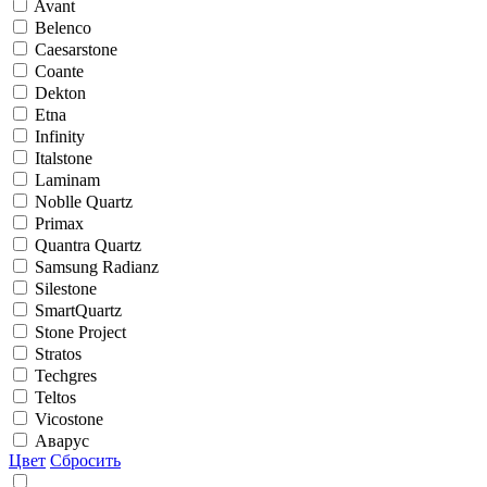
Avant
Belenco
Caesarstone
Coante
Dekton
Etna
Infinity
Italstone
Laminam
Noblle Quartz
Primax
Quantra Quartz
Samsung Radianz
Silestone
SmartQuartz
Stone Project
Stratos
Techgres
Teltos
Vicostone
Аварус
Цвет
Сбросить