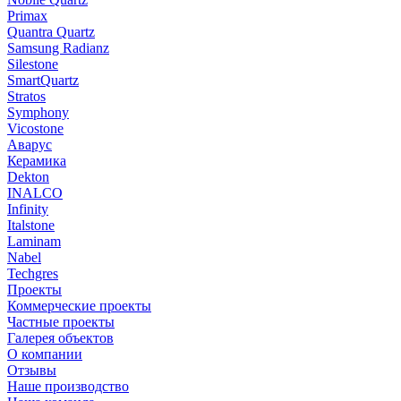
Primax
Quantra Quartz
Samsung Radianz
Silestone
SmartQuartz
Stratos
Symphony
Vicostone
Аварус
Керамика
Dekton
INALCO
Infinity
Italstone
Laminam
Nabel
Techgres
Проекты
Коммерческие проекты
Частные проекты
Галерея объектов
О компании
Отзывы
Наше производство