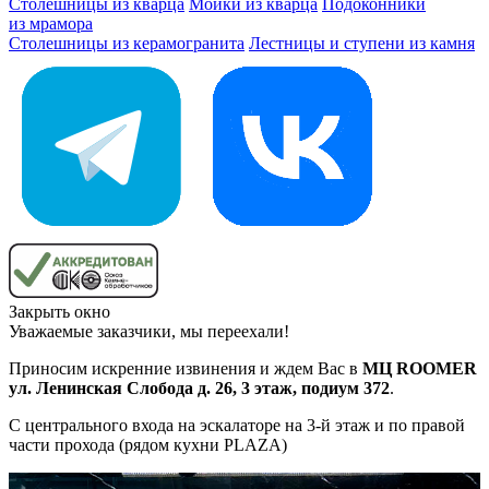
Столешницы из кварца
Мойки из кварца
Подоконники
из мрамора
Столешницы из керамогранита
Лестницы и ступени из камня
Закрыть окно
Уважаемые заказчики, мы переехали!
Приносим искренние извинения и ждем Вас в
МЦ ROOMER
ул. Ленинская Слобода д. 26, 3 этаж, подиум 372
.
С центрального входа на эскалаторе на 3-й этаж и по правой
части прохода (рядом кухни PLAZA)