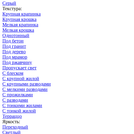
Серый
Текстура:
Крупная крапинка
Крупная крошка
Мелкая крапинка
Мелкая крошка
Однотонный
Под бетон
Под гранит
Под дерево
Под мрамор
Под ржавчину
Пропускает свет
С блеском
С крупной жилой
С крупными разводами
С мелкими разводами
С прожилками
С разводами
С тонкими жилами
С тонкой жилой
Терраццо
Яркость:
Переходный
Светлый