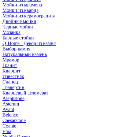
Мойки из мрамора
Мойки из кварца
Мойки из керамогранита
Двойные мойки
Черные мойки
Мозаика
Барные стойки
Q-Home - Декор из камня
Выбор камня
Натуральный камень
Мрамор
Гранит
Кварцит
Известняк
Сланец
Травертин
Кварцевый агломерат
Alephstone
Asterum
Avant
Belenco
Caesarstone
Coante
Etna
Noblle Quartz