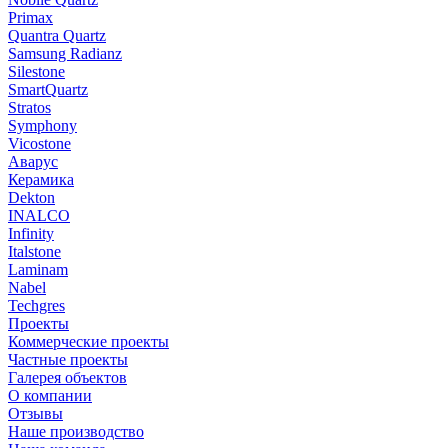
Primax
Quantra Quartz
Samsung Radianz
Silestone
SmartQuartz
Stratos
Symphony
Vicostone
Аварус
Керамика
Dekton
INALCO
Infinity
Italstone
Laminam
Nabel
Techgres
Проекты
Коммерческие проекты
Частные проекты
Галерея объектов
О компании
Отзывы
Наше производство