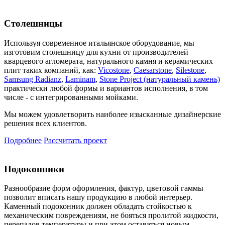
Столешницы
Используя современное итальянское оборудование, мы
изготовим столешницу для кухни от производителей
кварцевого агломерата, натурального камня и керамических
плит таких компаний, как:
Vicostone
,
Caesarstone
,
Silestone
,
Samsung Radianz
,
Laminam
,
Stone Project (натуральный камень)
практически любой формы и вариантов исполнения, в том
числе - с интегрированными мойками.
Мы можем удовлетворить наиболее изысканные дизайнерские
решения всех клиентов.
Подробнее
Рассчитать проект
Подоконники
Разнообразие форм оформления, фактур, цветовой гаммы
позволит вписать нашу продукцию в любой интерьер.
Каменный подоконник должен обладать стойкостью к
механическим повреждениям, не бояться пролитой жидкости,
перепадов температуры и при этом оставаться новым.