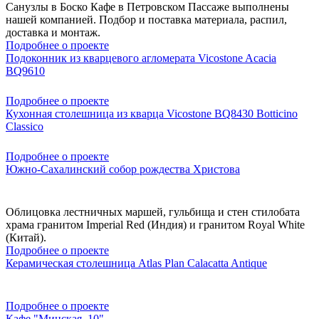
Санузлы в Боско Кафе в Петровском Пассаже выполнены
нашей компанией. Подбор и поставка материала, распил,
доставка и монтаж.
Подробнее о проекте
Подоконник из кварцевого агломерата Vicostone Acacia
BQ9610
Подробнее о проекте
Кухонная столешница из кварца Vicostone BQ8430 Botticino
Classico
Подробнее о проекте
Южно-Сахалинский собор рождества Христова
Облицовка лестничных маршей, гульбища и стен стилобата
храма гранитом Imperial Red (Индия) и гранитом Royal White
(Китай).
Подробнее о проекте
Керамическая столешница Atlas Plan Calacatta Antique
Подробнее о проекте
Кафе "Минская, 10"