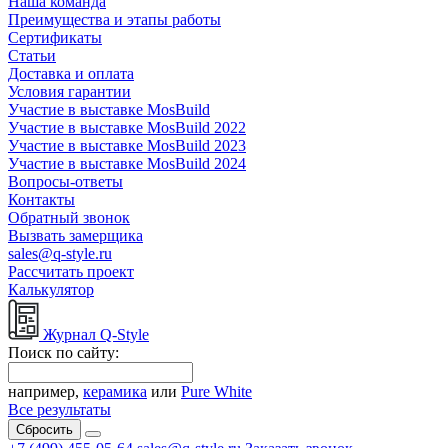
Наша команда
Преимущества и этапы работы
Сертификаты
Статьи
Доставка и оплата
Условия гарантии
Участие в выставке MosBuild
Участие в выставке MosBuild 2022
Участие в выставке MosBuild 2023
Участие в выставке MosBuild 2024
Вопросы-ответы
Контакты
Обратный звонок
Вызвать замерщика
sales@q-style.ru
Рассчитать проект
Калькулятор
Журнал Q-Style
Поиск по сайту:
например,
керамика
или
Pure White
Все результаты
Сбросить