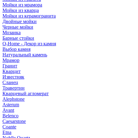
Мойки из мрамора
Мойки из кварца
Мойки из керамогранита
Двойные мойки
Черные мойки
Мозаика
Барные стойки
Q-Home - Декор из камня
Выбор камня
Натуральный камень
Мрамор
Гранит
Кварцит
Известняк
Сланец
Травертин
Кварцевый агломерат
Alephstone
Asterum
Avant
Belenco
Caesarstone
Coante
Etna
Noblle Quartz