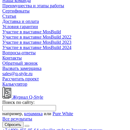
Наша команда
Преимущества и этапы работы
Сертификаты
Статьи
Доставка и оплата
Условия гарантии
Участие в выставке MosBuild
Участие в выставке MosBuild 2022
Участие в выставке MosBuild 2023
Участие в выставке MosBuild 2024
Вопросы-ответы
Контакты
Обратный звонок
Вызвать замерщика
sales@q-style.ru
Рассчитать проект
Калькулятор
Журнал Q-Style
Поиск по сайту:
например,
керамика
или
Pure White
Все результаты
Сбросить