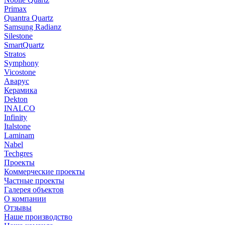
Primax
Quantra Quartz
Samsung Radianz
Silestone
SmartQuartz
Stratos
Symphony
Vicostone
Аварус
Керамика
Dekton
INALCO
Infinity
Italstone
Laminam
Nabel
Techgres
Проекты
Коммерческие проекты
Частные проекты
Галерея объектов
О компании
Отзывы
Наше производство