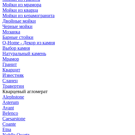
Мойки из мрамора
Мойки из кварца
Мойки из керамогранита
Двойные мойки
Черные мойки
Мозаика
Барные стойки
Q-Home - Декор из камня
Выбор камня
Натуральный камень
Мрамор
Гранит
Кварцит
Известняк
Сланец
Травертин
Кварцевый агломерат
Alephstone
Asterum
Avant
Belenco
Caesarstone
Coante
Etna
Noblle Quartz