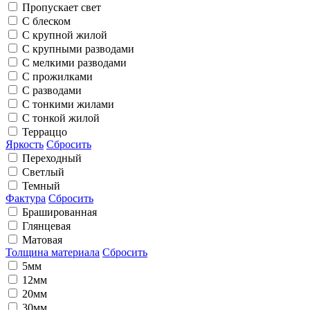
Пропускает свет
С блеском
С крупной жилой
С крупными разводами
С мелкими разводами
С прожилками
С разводами
С тонкими жилами
С тонкой жилой
Терраццо
Яркость
Сбросить
Переходный
Светлый
Темный
Фактура
Сбросить
Брашированная
Глянцевая
Матовая
Толщина материала
Сбросить
5мм
12мм
20мм
30мм