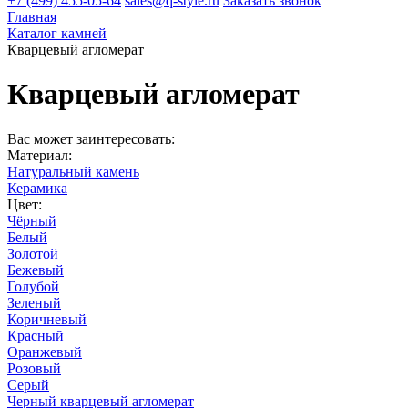
+7 (499) 455-05-64
sales@q-style.ru
Заказать звонок
Главная
Каталог камней
Кварцевый агломерат
Кварцевый агломерат
Вас может заинтересовать:
Материал:
Натуральный камень
Керамика
Цвет:
Чёрный
Белый
Золотой
Бежевый
Голубой
Зеленый
Коричневый
Красный
Оранжевый
Розовый
Серый
Черный кварцевый агломерат