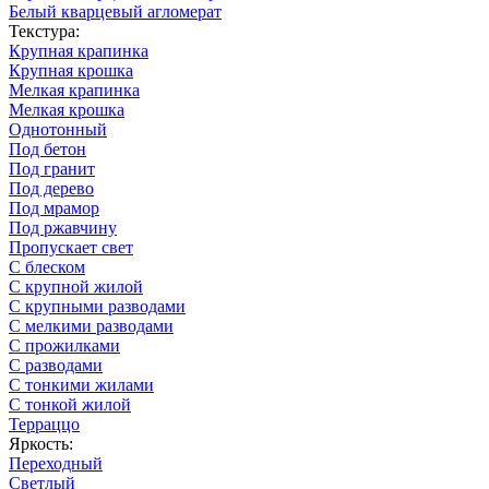
Белый кварцевый агломерат
Текстура:
Крупная крапинка
Крупная крошка
Мелкая крапинка
Мелкая крошка
Однотонный
Под бетон
Под гранит
Под дерево
Под мрамор
Под ржавчину
Пропускает свет
С блеском
С крупной жилой
С крупными разводами
С мелкими разводами
С прожилками
С разводами
С тонкими жилами
С тонкой жилой
Терраццо
Яркость:
Переходный
Светлый