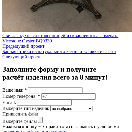
Светлая кухня со столешницей из кварцевого агломерата
Vicostone Oyster BQ9330
Предыдущий проект
Барная стойка из натурального камня и вставка из агата
Следующий проект
Заполните форму и получите
расчёт изделия
всего за 8 минут
!
Ваше имя:
*
Номер телефона:
*
E-mail:
Выберите тип изделия:
Прикрепить файл:
Выберите файлы
Нажимая кнопку «Отправить» я соглашаюсь с условиями
политики конфиденциальности