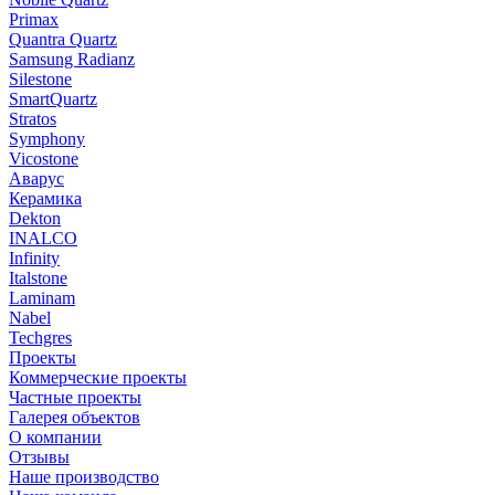
Primax
Quantra Quartz
Samsung Radianz
Silestone
SmartQuartz
Stratos
Symphony
Vicostone
Аварус
Керамика
Dekton
INALCO
Infinity
Italstone
Laminam
Nabel
Techgres
Проекты
Коммерческие проекты
Частные проекты
Галерея объектов
О компании
Отзывы
Наше производство