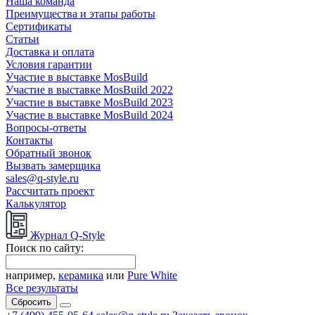
Наша команда
Преимущества и этапы работы
Сертификаты
Статьи
Доставка и оплата
Условия гарантии
Участие в выставке MosBuild
Участие в выставке MosBuild 2022
Участие в выставке MosBuild 2023
Участие в выставке MosBuild 2024
Вопросы-ответы
Контакты
Обратный звонок
Вызвать замерщика
sales@q-style.ru
Рассчитать проект
Калькулятор
Журнал Q-Style
Поиск по сайту:
например,
керамика
или
Pure White
Все результаты
Сбросить