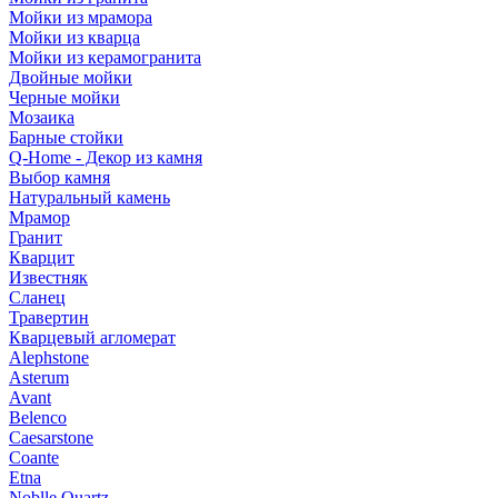
Мойки из мрамора
Мойки из кварца
Мойки из керамогранита
Двойные мойки
Черные мойки
Мозаика
Барные стойки
Q-Home - Декор из камня
Выбор камня
Натуральный камень
Мрамор
Гранит
Кварцит
Известняк
Сланец
Травертин
Кварцевый агломерат
Alephstone
Asterum
Avant
Belenco
Caesarstone
Coante
Etna
Noblle Quartz