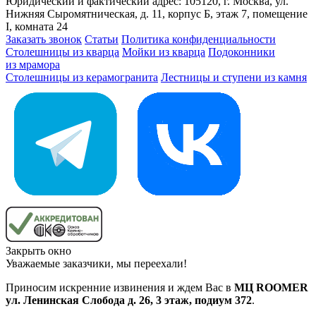
Юридический и фактический адрес: 105120, г. Москва, ул.
Нижняя Сыромятническая, д. 11, корпус Б, этаж 7, помещение
I, комната 24
Заказать звонок
Статьи
Политика конфиденциальности
Столешницы из кварца
Мойки из кварца
Подоконники
из мрамора
Столешницы из керамогранита
Лестницы и ступени из камня
Закрыть окно
Уважаемые заказчики, мы переехали!
Приносим искренние извинения и ждем Вас в
МЦ ROOMER
ул. Ленинская Слобода д. 26, 3 этаж, подиум 372
.