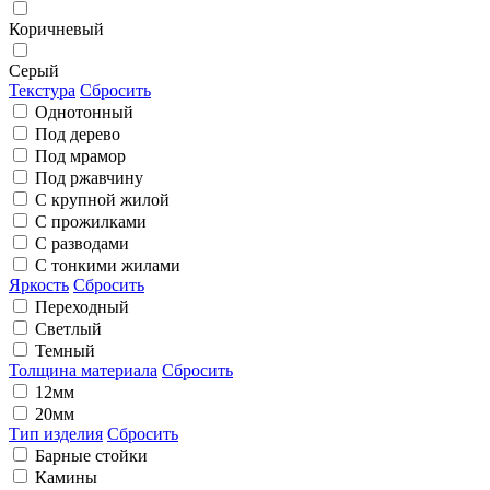
Коричневый
Серый
Текстура
Сбросить
Однотонный
Под дерево
Под мрамор
Под ржавчину
С крупной жилой
С прожилками
С разводами
С тонкими жилами
Яркость
Сбросить
Переходный
Светлый
Темный
Толщина материала
Сбросить
12мм
20мм
Тип изделия
Сбросить
Барные стойки
Камины