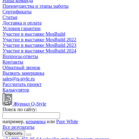
Наша команда
Преимущества и этапы работы
Сертификаты
Статьи
Доставка и оплата
Условия гарантии
Участие в выставке MosBuild
Участие в выставке MosBuild 2022
Участие в выставке MosBuild 2023
Участие в выставке MosBuild 2024
Вопросы-ответы
Контакты
Обратный звонок
Вызвать замерщика
sales@q-style.ru
Рассчитать проект
Калькулятор
Журнал Q-Style
Поиск по сайту:
например,
керамика
или
Pure White
Все результаты
Сбросить