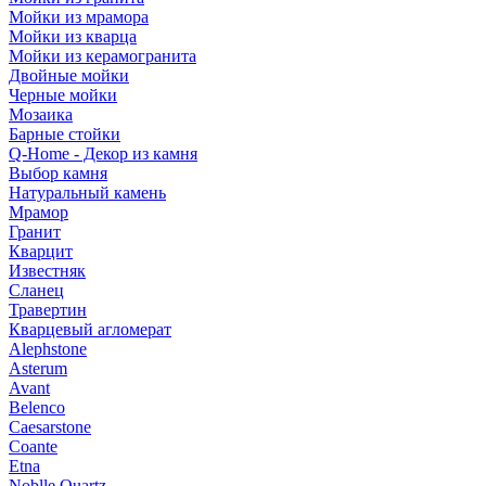
Мойки из мрамора
Мойки из кварца
Мойки из керамогранита
Двойные мойки
Черные мойки
Мозаика
Барные стойки
Q-Home - Декор из камня
Выбор камня
Натуральный камень
Мрамор
Гранит
Кварцит
Известняк
Сланец
Травертин
Кварцевый агломерат
Alephstone
Asterum
Avant
Belenco
Caesarstone
Coante
Etna
Noblle Quartz