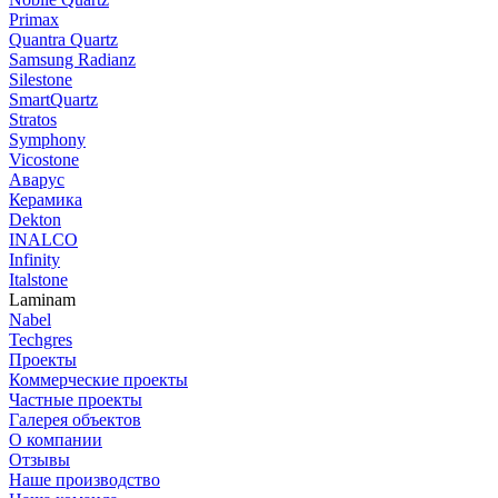
Primax
Quantra Quartz
Samsung Radianz
Silestone
SmartQuartz
Stratos
Symphony
Vicostone
Аварус
Керамика
Dekton
INALCO
Infinity
Italstone
Laminam
Nabel
Techgres
Проекты
Коммерческие проекты
Частные проекты
Галерея объектов
О компании
Отзывы
Наше производство