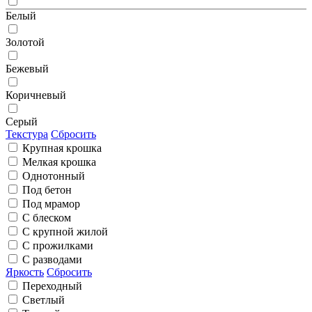
Белый
Золотой
Бежевый
Коричневый
Серый
Текстура
Сбросить
Крупная крошка
Мелкая крошка
Однотонный
Под бетон
Под мрамор
С блеском
С крупной жилой
С прожилками
С разводами
Яркость
Сбросить
Переходный
Светлый