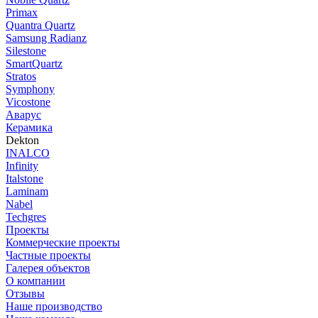
Primax
Quantra Quartz
Samsung Radianz
Silestone
SmartQuartz
Stratos
Symphony
Vicostone
Аварус
Керамика
Dekton
INALCO
Infinity
Italstone
Laminam
Nabel
Techgres
Проекты
Коммерческие проекты
Частные проекты
Галерея объектов
О компании
Отзывы
Наше производство