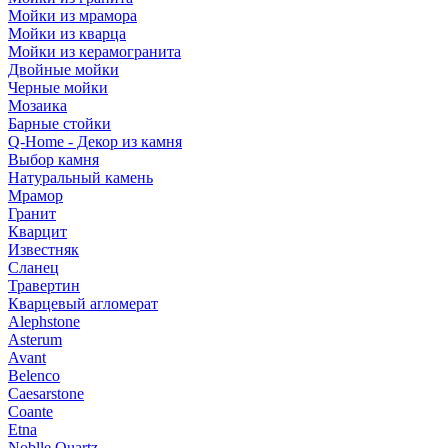
Мойки из мрамора
Мойки из кварца
Мойки из керамогранита
Двойные мойки
Черные мойки
Мозаика
Барные стойки
Q-Home - Декор из камня
Выбор камня
Натуральный камень
Мрамор
Гранит
Кварцит
Известняк
Сланец
Травертин
Кварцевый агломерат
Alephstone
Asterum
Avant
Belenco
Caesarstone
Coante
Etna
Noblle Quartz