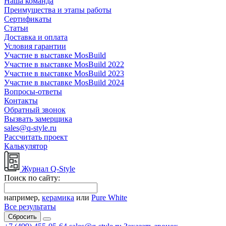
Наша команда
Преимущества и этапы работы
Сертификаты
Статьи
Доставка и оплата
Условия гарантии
Участие в выставке MosBuild
Участие в выставке MosBuild 2022
Участие в выставке MosBuild 2023
Участие в выставке MosBuild 2024
Вопросы-ответы
Контакты
Обратный звонок
Вызвать замерщика
sales@q-style.ru
Рассчитать проект
Калькулятор
Журнал Q-Style
Поиск по сайту:
например,
керамика
или
Pure White
Все результаты
Сбросить