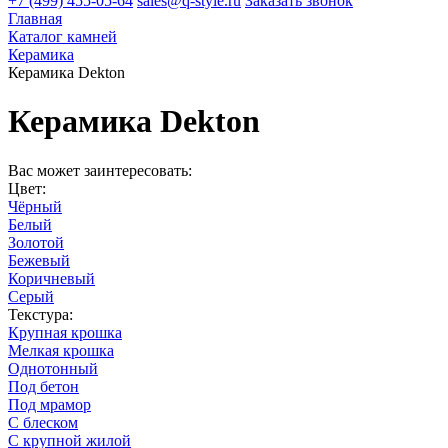
+7 (499) 455-05-64
sales@q-style.ru
Заказать звонок
Главная
Каталог камней
Керамика
Керамика Dekton
Керамика Dekton
Вас может заинтересовать:
Цвет:
Чёрный
Белый
Золотой
Бежевый
Коричневый
Серый
Текстура:
Крупная крошка
Мелкая крошка
Однотонный
Под бетон
Под мрамор
С блеском
С крупной жилой