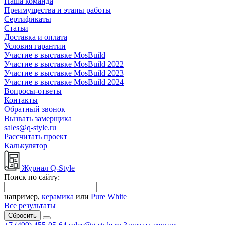
Наша команда
Преимущества и этапы работы
Сертификаты
Статьи
Доставка и оплата
Условия гарантии
Участие в выставке MosBuild
Участие в выставке MosBuild 2022
Участие в выставке MosBuild 2023
Участие в выставке MosBuild 2024
Вопросы-ответы
Контакты
Обратный звонок
Вызвать замерщика
sales@q-style.ru
Рассчитать проект
Калькулятор
Журнал Q-Style
Поиск по сайту:
например,
керамика
или
Pure White
Все результаты
Сбросить