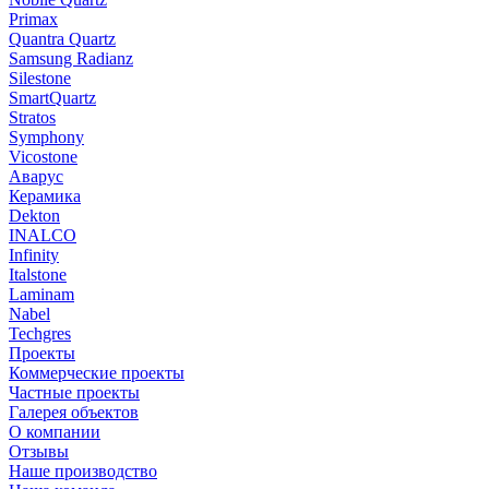
Primax
Quantra Quartz
Samsung Radianz
Silestone
SmartQuartz
Stratos
Symphony
Vicostone
Аварус
Керамика
Dekton
INALCO
Infinity
Italstone
Laminam
Nabel
Techgres
Проекты
Коммерческие проекты
Частные проекты
Галерея объектов
О компании
Отзывы
Наше производство