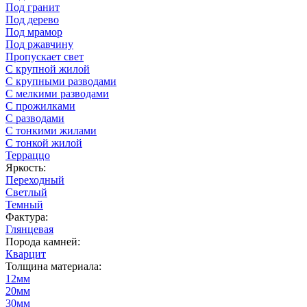
Под гранит
Под дерево
Под мрамор
Под ржавчину
Пропускает свет
С крупной жилой
С крупными разводами
С мелкими разводами
С прожилками
С разводами
С тонкими жилами
С тонкой жилой
Терраццо
Яркость:
Переходный
Светлый
Темный
Фактура:
Глянцевая
Порода камней:
Кварцит
Толщина материала:
12мм
20мм
30мм