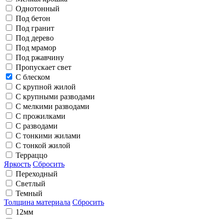
Однотонный
Под бетон
Под гранит
Под дерево
Под мрамор
Под ржавчину
Пропускает свет
С блеском
С крупной жилой
С крупными разводами
С мелкими разводами
С прожилками
С разводами
С тонкими жилами
С тонкой жилой
Терраццо
Яркость
Сбросить
Переходный
Светлый
Темный
Толщина материала
Сбросить
12мм