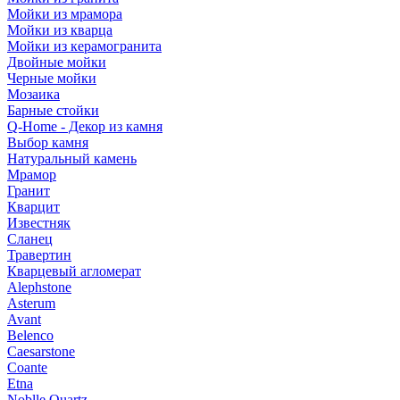
Мойки из мрамора
Мойки из кварца
Мойки из керамогранита
Двойные мойки
Черные мойки
Мозаика
Барные стойки
Q-Home - Декор из камня
Выбор камня
Натуральный камень
Мрамор
Гранит
Кварцит
Известняк
Сланец
Травертин
Кварцевый агломерат
Alephstone
Asterum
Avant
Belenco
Caesarstone
Coante
Etna
Noblle Quartz