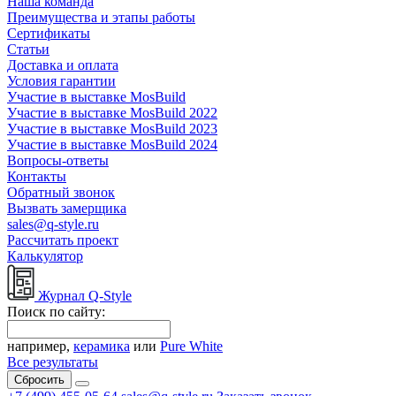
Наша команда
Преимущества и этапы работы
Сертификаты
Статьи
Доставка и оплата
Условия гарантии
Участие в выставке MosBuild
Участие в выставке MosBuild 2022
Участие в выставке MosBuild 2023
Участие в выставке MosBuild 2024
Вопросы-ответы
Контакты
Обратный звонок
Вызвать замерщика
sales@q-style.ru
Рассчитать проект
Калькулятор
Журнал Q-Style
Поиск по сайту:
например,
керамика
или
Pure White
Все результаты
Сбросить