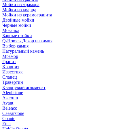
Мойки из мрамора
Мойки из кварца
Мойки из керамогранита
Двойные мойки
Черные мойки
Мозаика
Барные стойки
Q-Home - Декор из камня
Выбор камня
Натуральный камень
Мрамор
Гранит
Кварцит
Известняк
Сланец
Травертин
Кварцевый агломерат
Alephstone
Asterum
Avant
Belenco
Caesarstone
Coante
Etna
Noblle Quartz