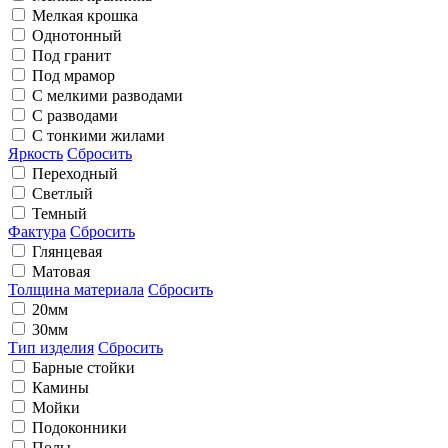
Мелкая крошка
Однотонный
Под гранит
Под мрамор
С мелкими разводами
С разводами
С тонкими жилами
Яркость
Сбросить
Переходный
Светлый
Темный
Фактура
Сбросить
Глянцевая
Матовая
Толщина материала
Сбросить
20мм
30мм
Тип изделия
Сбросить
Барные стойки
Камины
Мойки
Подоконники
Полы