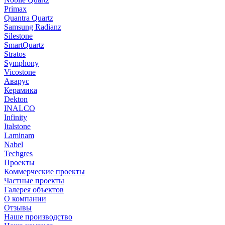
Primax
Quantra Quartz
Samsung Radianz
Silestone
SmartQuartz
Stratos
Symphony
Vicostone
Аварус
Керамика
Dekton
INALCO
Infinity
Italstone
Laminam
Nabel
Techgres
Проекты
Коммерческие проекты
Частные проекты
Галерея объектов
О компании
Отзывы
Наше производство