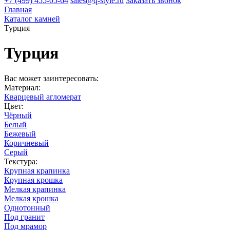
+7 (499) 455-05-64
sales@q-style.ru
Заказать звонок
Главная
Каталог камней
Турция
Турция
Вас может заинтересовать:
Материал:
Кварцевый агломерат
Цвет:
Чёрный
Белый
Бежевый
Коричневый
Серый
Текстура:
Крупная крапинка
Крупная крошка
Мелкая крапинка
Мелкая крошка
Однотонный
Под гранит
Под мрамор