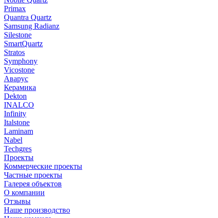
Primax
Quantra Quartz
Samsung Radianz
Silestone
SmartQuartz
Stratos
Symphony
Vicostone
Аварус
Керамика
Dekton
INALCO
Infinity
Italstone
Laminam
Nabel
Techgres
Проекты
Коммерческие проекты
Частные проекты
Галерея объектов
О компании
Отзывы
Наше производство