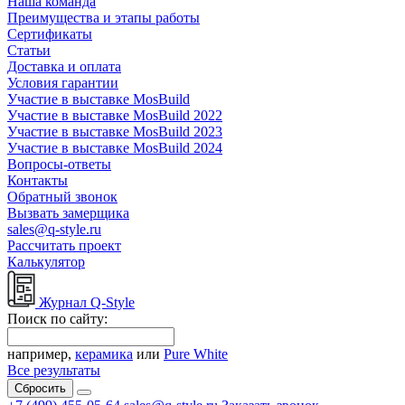
Наша команда
Преимущества и этапы работы
Сертификаты
Статьи
Доставка и оплата
Условия гарантии
Участие в выставке MosBuild
Участие в выставке MosBuild 2022
Участие в выставке MosBuild 2023
Участие в выставке MosBuild 2024
Вопросы-ответы
Контакты
Обратный звонок
Вызвать замерщика
sales@q-style.ru
Рассчитать проект
Калькулятор
Журнал Q-Style
Поиск по сайту:
например,
керамика
или
Pure White
Все результаты
Сбросить