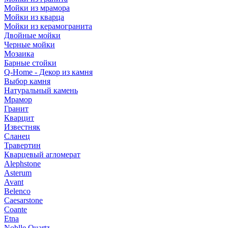
Мойки из мрамора
Мойки из кварца
Мойки из керамогранита
Двойные мойки
Черные мойки
Мозаика
Барные стойки
Q-Home - Декор из камня
Выбор камня
Натуральный камень
Мрамор
Гранит
Кварцит
Известняк
Сланец
Травертин
Кварцевый агломерат
Alephstone
Asterum
Avant
Belenco
Caesarstone
Coante
Etna
Noblle Quartz