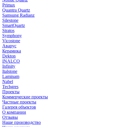
Primax
Quantra Quartz
Samsung Radianz
Silestone
SmartQuartz
Stratos
Symphony
Vicostone
Аварус
Керамика
Dekton
INALCO
Infinity
Italstone
Laminam
Nabel
Techgres
Проекты
Коммерческие проекты
Частные проекты
Галерея объектов
О компании
Отзывы
Наше производство