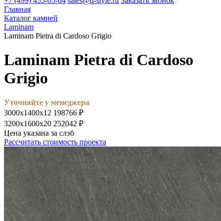
+7 (499) 455-05-64
sales@q-style.ru
Заказать звонок
Главная
Каталог камней
Laminam
Laminam Pietra di Cardoso Grigio
Laminam Pietra di Cardoso
Grigio
Уточняйте у менеджера
3000х1400х12
198766 ₽
3200х1600х20
252042 ₽
Цена указана за слэб
Рассчитать стоимость проекта