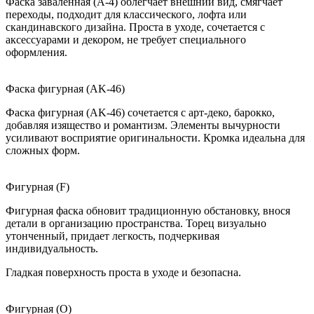
Фаска заваленная (A-4) облегчает внешний вид, смягчает
переходы, подходит для классического, лофта или
скандинавского дизайна. Проста в уходе, сочетается с
аксессуарами и декором, не требует специального
оформления.
Фаска фигурная (AK-46)
Фаска фигурная (AK-46) сочетается с арт-деко, барокко,
добавляя изящество и романтизм. Элементы вычурности
усиливают восприятие оригинальности. Кромка идеальна для
сложных форм.
Фигурная (F)
Фигурная фаска обновит традиционную обстановку, внося
детали в организацию пространства. Торец визуально
утонченный, придает легкость, подчеркивая
индивидуальность.
Гладкая поверхность проста в уходе и безопасна.
Фигурная (O)