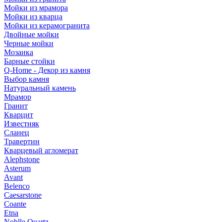
Мойки из мрамора
Мойки из кварца
Мойки из керамогранита
Двойные мойки
Черные мойки
Мозаика
Барные стойки
Q-Home - Декор из камня
Выбор камня
Натуральный камень
Мрамор
Гранит
Кварцит
Известняк
Сланец
Травертин
Кварцевый агломерат
Alephstone
Asterum
Avant
Belenco
Caesarstone
Coante
Etna
Noblle Quartz