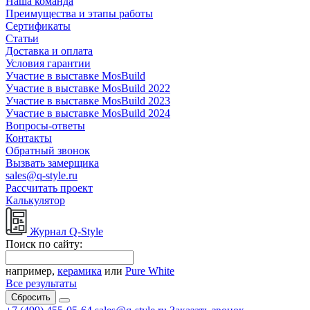
Наша команда
Преимущества и этапы работы
Сертификаты
Статьи
Доставка и оплата
Условия гарантии
Участие в выставке MosBuild
Участие в выставке MosBuild 2022
Участие в выставке MosBuild 2023
Участие в выставке MosBuild 2024
Вопросы-ответы
Контакты
Обратный звонок
Вызвать замерщика
sales@q-style.ru
Рассчитать проект
Калькулятор
Журнал Q-Style
Поиск по сайту:
например,
керамика
или
Pure White
Все результаты
Сбросить