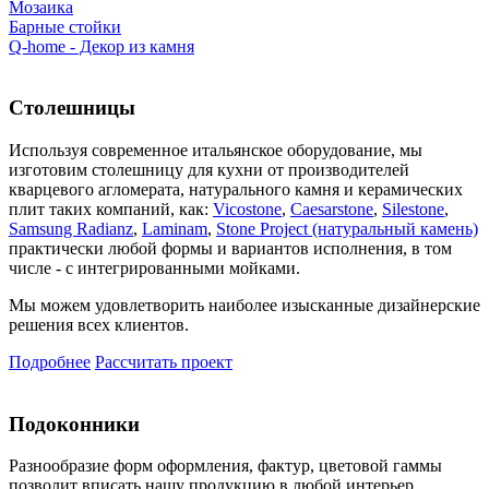
Мозаика
Барные стойки
Q-home - Декор из камня
Столешницы
Используя современное итальянское оборудование, мы
изготовим столешницу для кухни от производителей
кварцевого агломерата, натурального камня и керамических
плит таких компаний, как:
Vicostone
,
Caesarstone
,
Silestone
,
Samsung Radianz
,
Laminam
,
Stone Project (натуральный камень)
практически любой формы и вариантов исполнения, в том
числе - с интегрированными мойками.
Мы можем удовлетворить наиболее изысканные дизайнерские
решения всех клиентов.
Подробнее
Рассчитать проект
Подоконники
Разнообразие форм оформления, фактур, цветовой гаммы
позволит вписать нашу продукцию в любой интерьер.