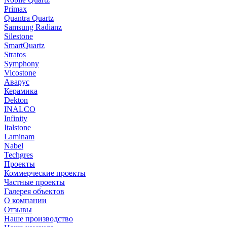
Primax
Quantra Quartz
Samsung Radianz
Silestone
SmartQuartz
Stratos
Symphony
Vicostone
Аварус
Керамика
Dekton
INALCO
Infinity
Italstone
Laminam
Nabel
Techgres
Проекты
Коммерческие проекты
Частные проекты
Галерея объектов
О компании
Отзывы
Наше производство