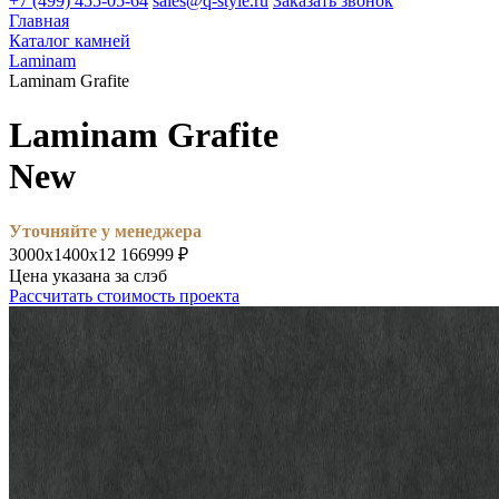
+7 (499) 455-05-64
sales@q-style.ru
Заказать звонок
Главная
Каталог камней
Laminam
Laminam Grafite
Laminam Grafite
New
Уточняйте у менеджера
3000х1400х12
166999 ₽
Цена указана за слэб
Рассчитать стоимость проекта