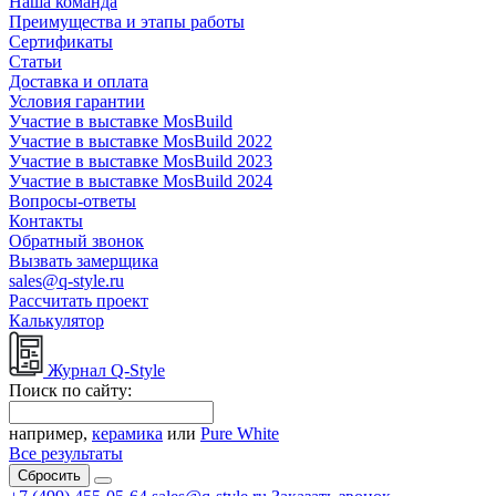
Наша команда
Преимущества и этапы работы
Сертификаты
Статьи
Доставка и оплата
Условия гарантии
Участие в выставке MosBuild
Участие в выставке MosBuild 2022
Участие в выставке MosBuild 2023
Участие в выставке MosBuild 2024
Вопросы-ответы
Контакты
Обратный звонок
Вызвать замерщика
sales@q-style.ru
Рассчитать проект
Калькулятор
Журнал Q-Style
Поиск по сайту:
например,
керамика
или
Pure White
Все результаты
Сбросить