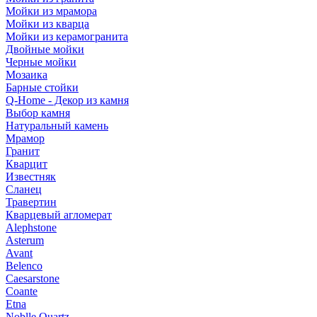
Мойки из мрамора
Мойки из кварца
Мойки из керамогранита
Двойные мойки
Черные мойки
Мозаика
Барные стойки
Q-Home - Декор из камня
Выбор камня
Натуральный камень
Мрамор
Гранит
Кварцит
Известняк
Сланец
Травертин
Кварцевый агломерат
Alephstone
Asterum
Avant
Belenco
Caesarstone
Coante
Etna
Noblle Quartz