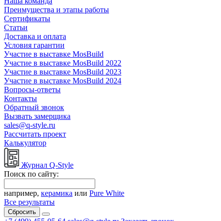
Наша команда
Преимущества и этапы работы
Сертификаты
Статьи
Доставка и оплата
Условия гарантии
Участие в выставке MosBuild
Участие в выставке MosBuild 2022
Участие в выставке MosBuild 2023
Участие в выставке MosBuild 2024
Вопросы-ответы
Контакты
Обратный звонок
Вызвать замерщика
sales@q-style.ru
Рассчитать проект
Калькулятор
Журнал Q-Style
Поиск по сайту:
например,
керамика
или
Pure White
Все результаты
Сбросить