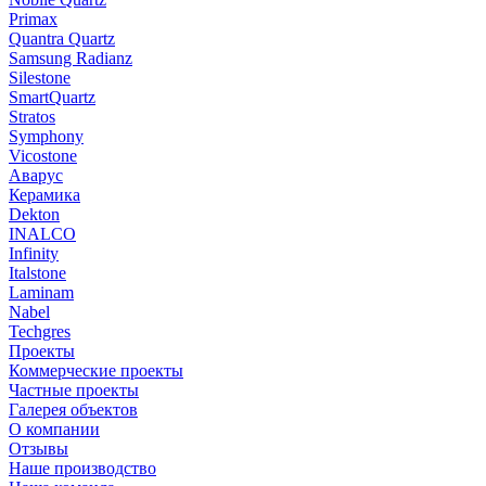
Primax
Quantra Quartz
Samsung Radianz
Silestone
SmartQuartz
Stratos
Symphony
Vicostone
Аварус
Керамика
Dekton
INALCO
Infinity
Italstone
Laminam
Nabel
Techgres
Проекты
Коммерческие проекты
Частные проекты
Галерея объектов
О компании
Отзывы
Наше производство