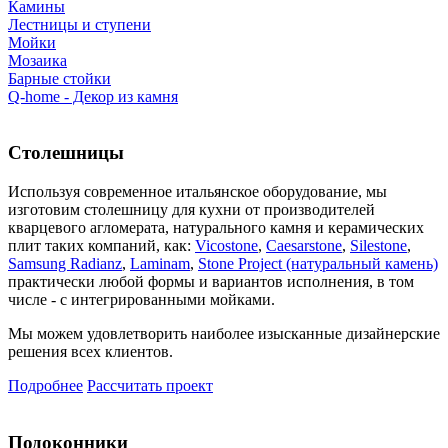
Камины
Лестницы и ступени
Мойки
Мозаика
Барные стойки
Q-home - Декор из камня
Столешницы
Используя современное итальянское оборудование, мы
изготовим столешницу для кухни от производителей
кварцевого агломерата, натурального камня и керамических
плит таких компаний, как:
Vicostone
,
Caesarstone
,
Silestone
,
Samsung Radianz
,
Laminam
,
Stone Project (натуральный камень)
практически любой формы и вариантов исполнения, в том
числе - с интегрированными мойками.
Мы можем удовлетворить наиболее изысканные дизайнерские
решения всех клиентов.
Подробнее
Рассчитать проект
Подоконники