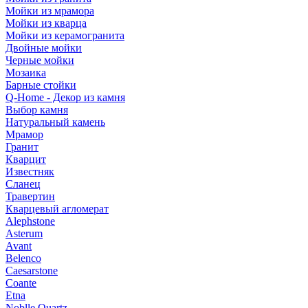
Мойки из мрамора
Мойки из кварца
Мойки из керамогранита
Двойные мойки
Черные мойки
Мозаика
Барные стойки
Q-Home - Декор из камня
Выбор камня
Натуральный камень
Мрамор
Гранит
Кварцит
Известняк
Сланец
Травертин
Кварцевый агломерат
Alephstone
Asterum
Avant
Belenco
Caesarstone
Coante
Etna
Noblle Quartz