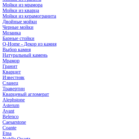
Мойки из мрамора
Мойки из кварца
Мойки из керамогранита
Двойные мойки
Черные мойки
Мозаика
Барные стойки
Q-Home - Декор из камня
Выбор камня
Натуральный камень
Мрамор
Гранит
Кварцит
Известняк
Сланец
Травертин
Кварцевый агломерат
Alephstone
Asterum
Avant
Belenco
Caesarstone
Coante
Etna
Noblle Quartz