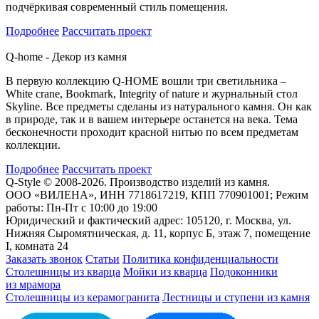
подчёркивая современный стиль помещения.
Подробнее
Рассчитать проект
Q-home - Декор из камня
В первую коллекцию Q-HOME вошли три светильника –
White crane, Bookmark, Integrity of nature и журнальный стол
Skyline. Все предметы сделаны из натурального камня. Он как
в природе, так и в вашем интерьере останется на века. Тема
бесконечности проходит красной нитью по всем предметам
коллекции.
Подробнее
Рассчитать проект
Q-Style © 2008-2026. Производство изделий из камня.
ООО «ВИЛЕНА», ИНН 7718617219, КПП 770901001; Режим
работы: Пн-Пт с 10:00 до 19:00
Юридический и фактический адрес: 105120, г. Москва, ул.
Нижняя Сыромятническая, д. 11, корпус Б, этаж 7, помещение
I, комната 24
Заказать звонок
Статьи
Политика конфиденциальности
Столешницы из кварца
Мойки из кварца
Подоконники
из мрамора
Столешницы из керамогранита
Лестницы и ступени из камня