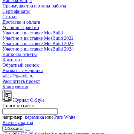
Наша команда
Преимущества и этапы работы
Сертификаты
Статьи
Доставка и оплата
Условия гарантии
Участие в выставке MosBuild
Участие в выставке MosBuild 2022
Участие в выставке MosBuild 2023
Участие в выставке MosBuild 2024
Вопросы-ответы
Контакты
Обратный звонок
Вызвать замерщика
sales@q-style.ru
Рассчитать проект
Калькулятор
Журнал Q-Style
Поиск по сайту:
например,
керамика
или
Pure White
Все результаты
Сбросить