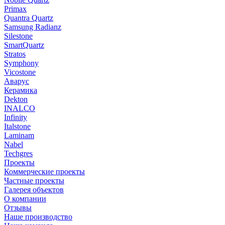
Primax
Quantra Quartz
Samsung Radianz
Silestone
SmartQuartz
Stratos
Symphony
Vicostone
Аварус
Керамика
Dekton
INALCO
Infinity
Italstone
Laminam
Nabel
Techgres
Проекты
Коммерческие проекты
Частные проекты
Галерея объектов
О компании
Отзывы
Наше производство