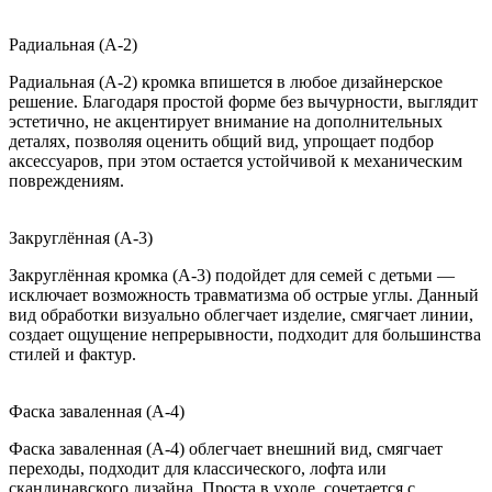
Радиальная (A-2)
Радиальная (A-2) кромка впишется в любое дизайнерское
решение. Благодаря простой форме без вычурности, выглядит
эстетично, не акцентирует внимание на дополнительных
деталях, позволяя оценить общий вид, упрощает подбор
аксессуаров, при этом остается устойчивой к механическим
повреждениям.
Закруглённая (A-3)
Закруглённая кромка (A-3) подойдет для семей с детьми —
исключает возможность травматизма об острые углы. Данный
вид обработки визуально облегчает изделие, смягчает линии,
создает ощущение непрерывности, подходит для большинства
стилей и фактур.
Фаска заваленная (A-4)
Фаска заваленная (A-4) облегчает внешний вид, смягчает
переходы, подходит для классического, лофта или
скандинавского дизайна. Проста в уходе, сочетается с