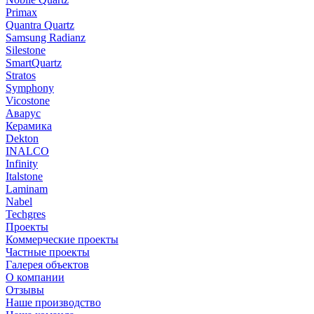
Primax
Quantra Quartz
Samsung Radianz
Silestone
SmartQuartz
Stratos
Symphony
Vicostone
Аварус
Керамика
Dekton
INALCO
Infinity
Italstone
Laminam
Nabel
Techgres
Проекты
Коммерческие проекты
Частные проекты
Галерея объектов
О компании
Отзывы
Наше производство