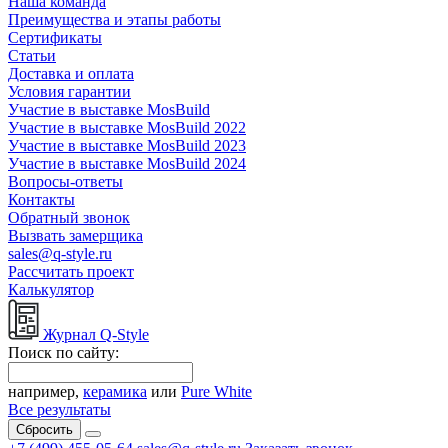
Наша команда
Преимущества и этапы работы
Сертификаты
Статьи
Доставка и оплата
Условия гарантии
Участие в выставке MosBuild
Участие в выставке MosBuild 2022
Участие в выставке MosBuild 2023
Участие в выставке MosBuild 2024
Вопросы-ответы
Контакты
Обратный звонок
Вызвать замерщика
sales@q-style.ru
Рассчитать проект
Калькулятор
Журнал Q-Style
Поиск по сайту:
например,
керамика
или
Pure White
Все результаты
Сбросить