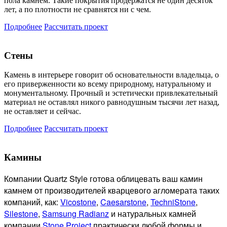
пола камнем. Такие покрытия продержатся не один десяток
лет, а по плотности не сравнятся ни с чем.
Подробнее
Рассчитать проект
Стены
Камень в интерьере говорит об основательности владельца, о
его приверженности ко всему природному, натуральному и
монументальному. Прочный и эстетически привлекательный
материал не оставлял никого равнодушным тысячи лет назад,
не оставляет и сейчас.
Подробнее
Рассчитать проект
Камины
Компании Quartz Style готова
облицевать ваш камин
камнем от производителей кварцевого агломерата таких
компаний, как:
Vicostone
,
Caesarstone
,
TechniStone
,
Silestone
,
Samsung Radianz
и натуральных камней
компании
Stone Project
практически любой формы и