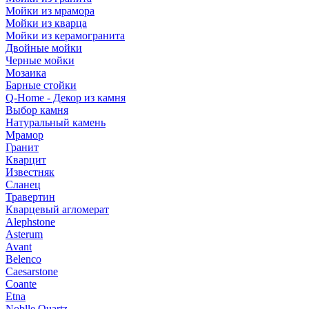
Мойки из мрамора
Мойки из кварца
Мойки из керамогранита
Двойные мойки
Черные мойки
Мозаика
Барные стойки
Q-Home - Декор из камня
Выбор камня
Натуральный камень
Мрамор
Гранит
Кварцит
Известняк
Сланец
Травертин
Кварцевый агломерат
Alephstone
Asterum
Avant
Belenco
Caesarstone
Coante
Etna
Noblle Quartz