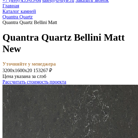
+7 (499) 455-05-64
sales@q-style.ru
Заказать звонок
Главная
Каталог камней
Quantra Quartz
Quantra Quartz Bellini Matt
Quantra Quartz Bellini Matt
New
Уточняйте у менеджера
3200х1600х20
153267 ₽
Цена указана за слэб
Рассчитать стоимость проекта