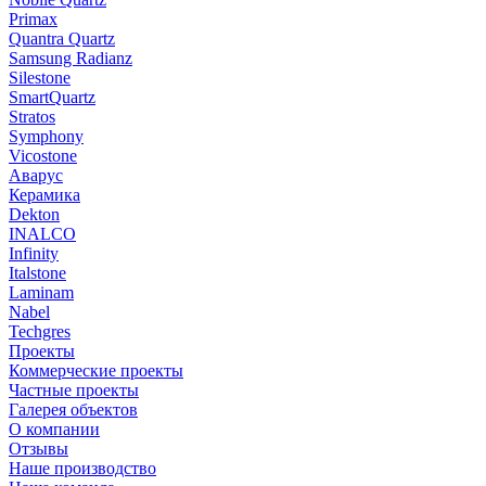
Primax
Quantra Quartz
Samsung Radianz
Silestone
SmartQuartz
Stratos
Symphony
Vicostone
Аварус
Керамика
Dekton
INALCO
Infinity
Italstone
Laminam
Nabel
Techgres
Проекты
Коммерческие проекты
Частные проекты
Галерея объектов
О компании
Отзывы
Наше производство