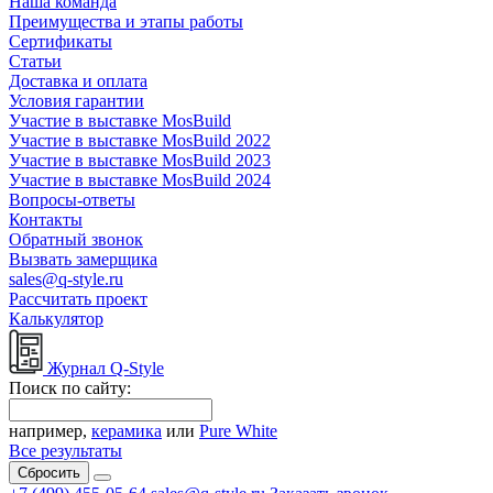
Наша команда
Преимущества и этапы работы
Сертификаты
Статьи
Доставка и оплата
Условия гарантии
Участие в выставке MosBuild
Участие в выставке MosBuild 2022
Участие в выставке MosBuild 2023
Участие в выставке MosBuild 2024
Вопросы-ответы
Контакты
Обратный звонок
Вызвать замерщика
sales@q-style.ru
Рассчитать проект
Калькулятор
Журнал Q-Style
Поиск по сайту:
например,
керамика
или
Pure White
Все результаты
Сбросить