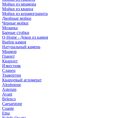
Мойки из мрамора
Мойки из кварца
Мойки из керамогранита
Двойные мойки
Черные мойки
Мозаика
Барные стойки
Q-Home - Декор из камня
Выбор камня
Натуральный камень
Мрамор
Гранит
Кварцит
Известняк
Сланец
Травертин
Кварцевый агломерат
Alephstone
Asterum
Avant
Belenco
Caesarstone
Coante
Etna
Noblle Quartz