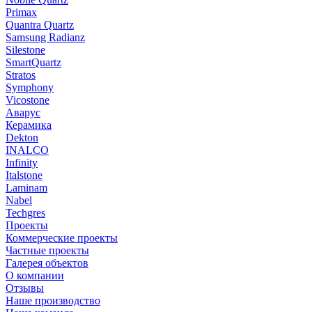
Primax
Quantra Quartz
Samsung Radianz
Silestone
SmartQuartz
Stratos
Symphony
Vicostone
Аварус
Керамика
Dekton
INALCO
Infinity
Italstone
Laminam
Nabel
Techgres
Проекты
Коммерческие проекты
Частные проекты
Галерея объектов
О компании
Отзывы
Наше производство