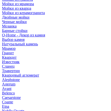
Мойки из мрамора
Мойки из кварца
Мойки из керамогранита
Двойные мойки
Черные мойки
Мозаика
Барные стойки
Q-Home - Декор из камня
Выбор камня
Натуральный камень
Мрамор
Гранит
Кварцит
Известняк
Сланец
Травертин
Кварцевый агломерат
Alephstone
Asterum
Avant
Belenco
Caesarstone
Coante
Etna
Noblle Quartz