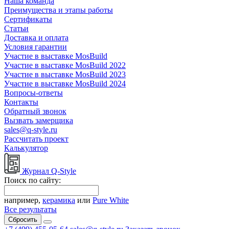
Наша команда
Преимущества и этапы работы
Сертификаты
Статьи
Доставка и оплата
Условия гарантии
Участие в выставке MosBuild
Участие в выставке MosBuild 2022
Участие в выставке MosBuild 2023
Участие в выставке MosBuild 2024
Вопросы-ответы
Контакты
Обратный звонок
Вызвать замерщика
sales@q-style.ru
Рассчитать проект
Калькулятор
Журнал Q-Style
Поиск по сайту:
например,
керамика
или
Pure White
Все результаты
Сбросить