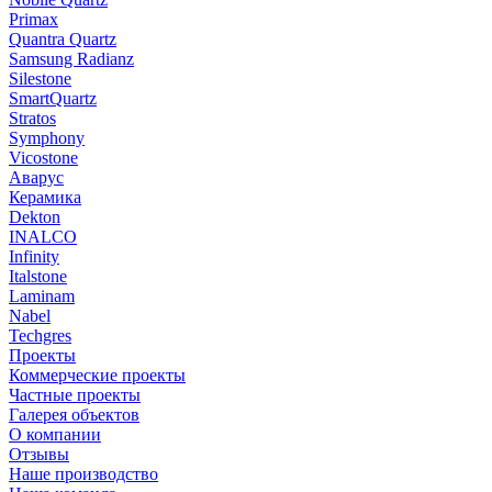
Primax
Quantra Quartz
Samsung Radianz
Silestone
SmartQuartz
Stratos
Symphony
Vicostone
Аварус
Керамика
Dekton
INALCO
Infinity
Italstone
Laminam
Nabel
Techgres
Проекты
Коммерческие проекты
Частные проекты
Галерея объектов
О компании
Отзывы
Наше производство