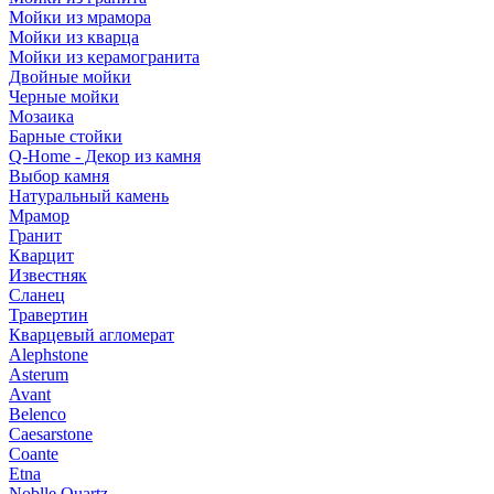
Мойки из мрамора
Мойки из кварца
Мойки из керамогранита
Двойные мойки
Черные мойки
Мозаика
Барные стойки
Q-Home - Декор из камня
Выбор камня
Натуральный камень
Мрамор
Гранит
Кварцит
Известняк
Сланец
Травертин
Кварцевый агломерат
Alephstone
Asterum
Avant
Belenco
Caesarstone
Coante
Etna
Noblle Quartz