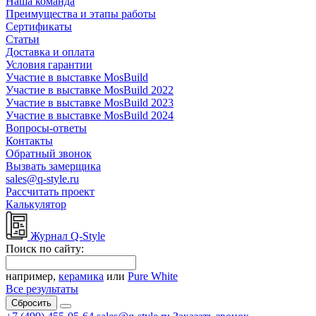
Наша команда
Преимущества и этапы работы
Сертификаты
Статьи
Доставка и оплата
Условия гарантии
Участие в выставке MosBuild
Участие в выставке MosBuild 2022
Участие в выставке MosBuild 2023
Участие в выставке MosBuild 2024
Вопросы-ответы
Контакты
Обратный звонок
Вызвать замерщика
sales@q-style.ru
Рассчитать проект
Калькулятор
Журнал Q-Style
Поиск по сайту:
например,
керамика
или
Pure White
Все результаты
Сбросить