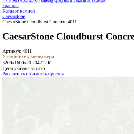
+7 (499) 455-05-64
sales@q-style.ru
Заказать звонок
Главная
Каталог камней
Caesarstone
CaesarStone Cloudburst Concrete 4011
CaesarStone Cloudburst Concre
Артикул: 4011
Уточняйте у менеджера
3200х1600х20
204212 ₽
Цена указана за слэб
Рассчитать стоимость проекта