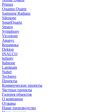
Primax
Quantra Quartz
Samsung Radianz
Silestone
SmartQuartz
Stratos
Symphony
Vicostone
Аварус
Керамика
Dekton
INALCO
Infinity
Italstone
Laminam
Nabel
Techgres
Проекты
Коммерческие проекты
Частные проекты
Галерея объектов
О компании
Отзывы
Наше производство