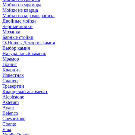
Мойки из мрамора
Мойки из кварца
Мойки из керамогранита
Двойные мойки
Черные мойки
Мозаика
Барные стойки
Q-Home - Декор из камня
Выбор камня
Натуральный камень
Мрамор
Гранит
Кварцит
Известняк
Сланец
Травертин
Кварцевый агломерат
Alephstone
Asterum
Avant
Belenco
Caesarstone
Coante
Etna
Noblle Quartz