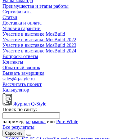
Наша команда
Преимущества и этапы работы
Сертификаты
Статьи
Доставка и оплата
Условия гарантии
Участие в выставке MosBuild
Участие в выставке MosBuild 2022
Участие в выставке MosBuild 2023
Участие в выставке MosBuild 2024
Вопросы-ответы
Контакты
Обратный звонок
Вызвать замерщика
sales@q-style.ru
Рассчитать проект
Калькулятор
Журнал Q-Style
Поиск по сайту:
например,
керамика
или
Pure White
Все результаты
Сбросить