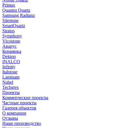
Primax
Quantra Quartz
Samsung Radianz
Silestone
SmartQuartz
Stratos
Symphony
Vicostone
Аварус
Керамика
Dekton
INALCO
Infinity
Italstone
Laminam
Nabel
Techgres
Проекты
Коммерческие проекты
Частные проекты
Галерея объектов
О компании
Отзывы
Наше производство