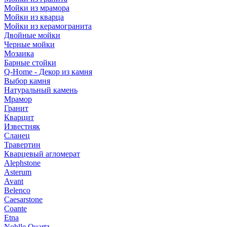
Мойки из мрамора
Мойки из кварца
Мойки из керамогранита
Двойные мойки
Черные мойки
Мозаика
Барные стойки
Q-Home - Декор из камня
Выбор камня
Натуральный камень
Мрамор
Гранит
Кварцит
Известняк
Сланец
Травертин
Кварцевый агломерат
Alephstone
Asterum
Avant
Belenco
Caesarstone
Coante
Etna
Noblle Quartz