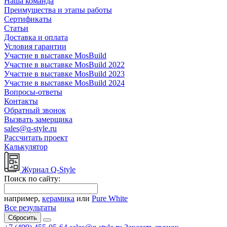
Наша команда
Преимущества и этапы работы
Сертификаты
Статьи
Доставка и оплата
Условия гарантии
Участие в выставке MosBuild
Участие в выставке MosBuild 2022
Участие в выставке MosBuild 2023
Участие в выставке MosBuild 2024
Вопросы-ответы
Контакты
Обратный звонок
Вызвать замерщика
sales@q-style.ru
Рассчитать проект
Калькулятор
Журнал Q-Style
Поиск по сайту:
например,
керамика
или
Pure White
Все результаты
Сбросить