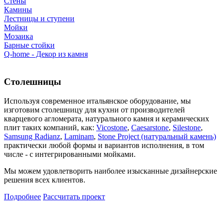
Стены
Камины
Лестницы и ступени
Мойки
Мозаика
Барные стойки
Q-home - Декор из камня
Столешницы
Используя современное итальянское оборудование, мы
изготовим столешницу для кухни от производителей
кварцевого агломерата, натурального камня и керамических
плит таких компаний, как:
Vicostone
,
Caesarstone
,
Silestone
,
Samsung Radianz
,
Laminam
,
Stone Project (натуральный камень)
практически любой формы и вариантов исполнения, в том
числе - с интегрированными мойками.
Мы можем удовлетворить наиболее изысканные дизайнерские
решения всех клиентов.
Подробнее
Рассчитать проект