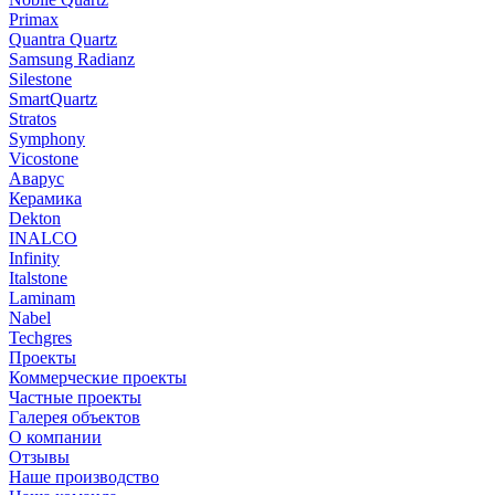
Primax
Quantra Quartz
Samsung Radianz
Silestone
SmartQuartz
Stratos
Symphony
Vicostone
Аварус
Керамика
Dekton
INALCO
Infinity
Italstone
Laminam
Nabel
Techgres
Проекты
Коммерческие проекты
Частные проекты
Галерея объектов
О компании
Отзывы
Наше производство