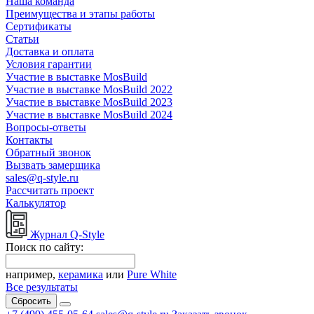
Наша команда
Преимущества и этапы работы
Сертификаты
Статьи
Доставка и оплата
Условия гарантии
Участие в выставке MosBuild
Участие в выставке MosBuild 2022
Участие в выставке MosBuild 2023
Участие в выставке MosBuild 2024
Вопросы-ответы
Контакты
Обратный звонок
Вызвать замерщика
sales@q-style.ru
Рассчитать проект
Калькулятор
Журнал Q-Style
Поиск по сайту:
например,
керамика
или
Pure White
Все результаты
Сбросить