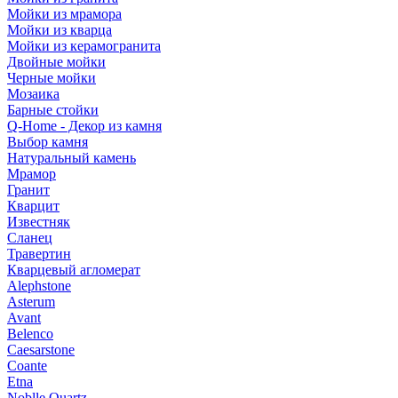
Мойки из мрамора
Мойки из кварца
Мойки из керамогранита
Двойные мойки
Черные мойки
Мозаика
Барные стойки
Q-Home - Декор из камня
Выбор камня
Натуральный камень
Мрамор
Гранит
Кварцит
Известняк
Сланец
Травертин
Кварцевый агломерат
Alephstone
Asterum
Avant
Belenco
Caesarstone
Coante
Etna
Noblle Quartz