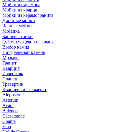
Мойки из мрамора
Мойки из кварца
Мойки из керамогранита
Двойные мойки
Черные мойки
Мозаика
Барные стойки
Q-Home - Декор из камня
Выбор камня
Натуральный камень
Мрамор
Гранит
Кварцит
Известняк
Сланец
Травертин
Кварцевый агломерат
Alephstone
Asterum
Avant
Belenco
Caesarstone
Coante
Etna
Noblle Quartz