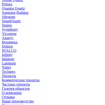
Primax
Quantra Quartz
Samsung Radianz
Silestone
SmartQuartz
Stratos
Symphony
Vicostone
Аварус
Керамика
Dekton
INALCO
Infinity
Italstone
Laminam
Nabel
Techgres
Проекты
Коммерческие проекты
Частные проекты
Галерея объектов
О компании
Отзывы
Наше производство