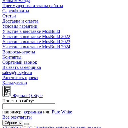
Наша команда
Преимущества и этапы работы
Сертификаты
Статьи
Доставка и оплата
Условия гарантии
Участие в выставке MosBuild
Участие в выставке MosBuild 2022
Участие в выставке MosBuild 2023
Участие в выставке MosBuild 2024
Вопросы-ответы
Контакты
Обратный звонок
Вызвать замерщика
sales@q-style.ru
Рассчитать проект
Калькулятор
Журнал Q-Style
Поиск по сайту:
например,
керамика
или
Pure White
Все результаты
Сбросить