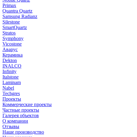
Primax
Quantra Quartz
Samsung Radianz
Silestone
SmartQuartz
Stratos
Symphony
Vicostone
Аварус
Керамика
Dekton
INALCO
Infinity
Italstone
Laminam
Nabel
Techgres
Проекты
Коммерческие проекты
Частные проекты
Галерея объектов
О компании
Отзывы
Наше производство