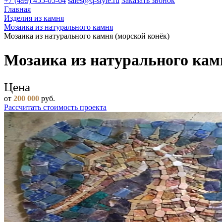
+7 (499) 455-05-64
sales@q-style.ru
Заказать звонок
Главная
Изделия из камня
Мозаика из натурального камня
Мозаика из натурального камня (морской конёк)
Мозаика из натурального кам
Цена
от
200 000
руб.
Рассчитать стоимость проекта