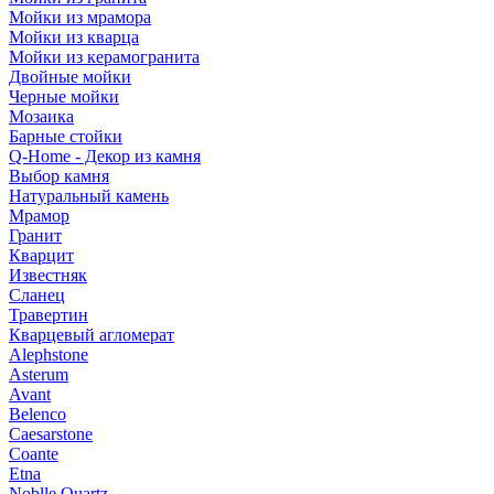
Мойки из мрамора
Мойки из кварца
Мойки из керамогранита
Двойные мойки
Черные мойки
Мозаика
Барные стойки
Q-Home - Декор из камня
Выбор камня
Натуральный камень
Мрамор
Гранит
Кварцит
Известняк
Сланец
Травертин
Кварцевый агломерат
Alephstone
Asterum
Avant
Belenco
Caesarstone
Coante
Etna
Noblle Quartz