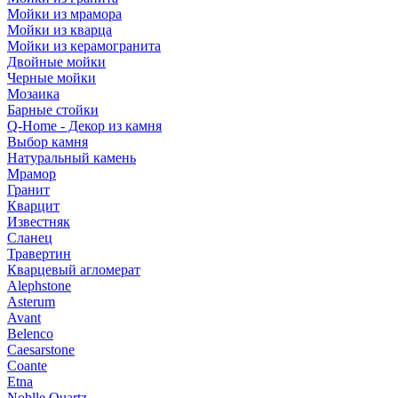
Мойки из мрамора
Мойки из кварца
Мойки из керамогранита
Двойные мойки
Черные мойки
Мозаика
Барные стойки
Q-Home - Декор из камня
Выбор камня
Натуральный камень
Мрамор
Гранит
Кварцит
Известняк
Сланец
Травертин
Кварцевый агломерат
Alephstone
Asterum
Avant
Belenco
Caesarstone
Coante
Etna
Noblle Quartz