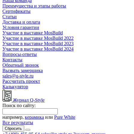
Наша команда
Преимущества и этапы работы
Сертификаты
Статьи
Доставка и оплата
Условия гарантии
Участие в выставке MosBuild
Участие в выставке MosBuild 2022
Участие в выставке MosBuild 2023
Участие в выставке MosBuild 2024
Вопросы-ответы
Контакты
Обратный звонок
Вызвать замерщика
sales@q-style.ru
Рассчитать проект
Калькулятор
Журнал Q-Style
Поиск по сайту:
например,
керамика
или
Pure White
Все результаты
Сбросить