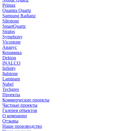
Primax
Quantra Quartz
Samsung Radianz
Silestone
SmartQuartz
Stratos
Symphony
Vicostone
Аварус
Керамика
Dekton
INALCO
Infinity
Italstone
Laminam
Nabel
Techgres
Проекты
Коммерческие проекты
Частные проекты
Галерея объектов
О компании
Отзывы
Наше производство