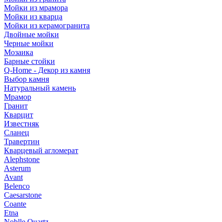
Мойки из мрамора
Мойки из кварца
Мойки из керамогранита
Двойные мойки
Черные мойки
Мозаика
Барные стойки
Q-Home - Декор из камня
Выбор камня
Натуральный камень
Мрамор
Гранит
Кварцит
Известняк
Сланец
Травертин
Кварцевый агломерат
Alephstone
Asterum
Avant
Belenco
Caesarstone
Coante
Etna
Noblle Quartz