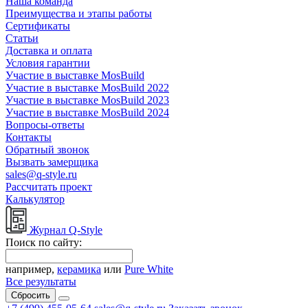
Наша команда
Преимущества и этапы работы
Сертификаты
Статьи
Доставка и оплата
Условия гарантии
Участие в выставке MosBuild
Участие в выставке MosBuild 2022
Участие в выставке MosBuild 2023
Участие в выставке MosBuild 2024
Вопросы-ответы
Контакты
Обратный звонок
Вызвать замерщика
sales@q-style.ru
Рассчитать проект
Калькулятор
Журнал Q-Style
Поиск по сайту:
например,
керамика
или
Pure White
Все результаты
Сбросить