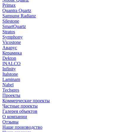
Primax
Quantra Quartz
Samsung Radianz
Silestone
SmartQuartz
Stratos
Symphony
Vicostone
Аварус
Керамика
Dekton
INALCO
Infinity
Italstone
Laminam
Nabel
Techgres
Проекты
Коммерческие проекты
Частные проекты
Галерея объектов
О компании
Отзывы
Наше производство