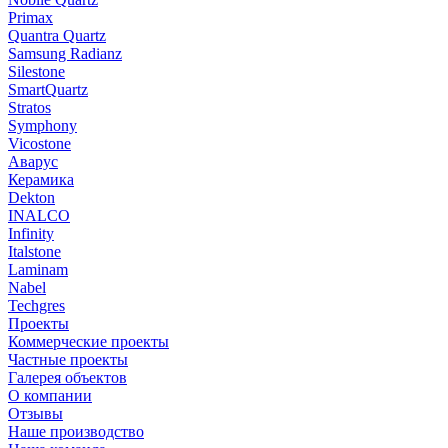
Primax
Quantra Quartz
Samsung Radianz
Silestone
SmartQuartz
Stratos
Symphony
Vicostone
Аварус
Керамика
Dekton
INALCO
Infinity
Italstone
Laminam
Nabel
Techgres
Проекты
Коммерческие проекты
Частные проекты
Галерея объектов
О компании
Отзывы
Наше производство