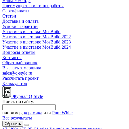
Наша команда
Преимущества и этапы работы
Сертификаты
Статьи
Доставка и оплата
Условия гарантии
Участие в выставке MosBuild
Участие в выставке MosBuild 2022
Участие в выставке MosBuild 2023
Участие в выставке MosBuild 2024
Вопросы-ответы
Контакты
Обратный звонок
Вызвать замерщика
sales@q-style.ru
Рассчитать проект
Калькулятор
Журнал Q-Style
Поиск по сайту:
например,
керамика
или
Pure White
Все результаты
Сбросить