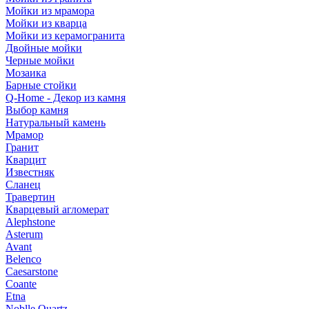
Мойки из мрамора
Мойки из кварца
Мойки из керамогранита
Двойные мойки
Черные мойки
Мозаика
Барные стойки
Q-Home - Декор из камня
Выбор камня
Натуральный камень
Мрамор
Гранит
Кварцит
Известняк
Сланец
Травертин
Кварцевый агломерат
Alephstone
Asterum
Avant
Belenco
Caesarstone
Coante
Etna
Noblle Quartz