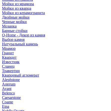
Мойки из мрамора
Мойки из кварца
Мойки из керамогранита
Двойные мойки
Черные мойки
Мозаика
Барные стойки
Q-Home - Декор из камня
Выбор камня
Натуральный камень
Мрамор
Гранит
Кварцит
Известняк
Сланец
Травертин
Кварцевый агломерат
Alephstone
Asterum
Avant
Belenco
Caesarstone
Coante
Etna
Noblle Quartz