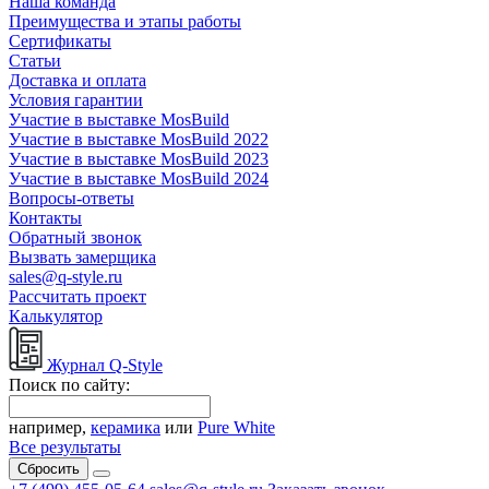
Наша команда
Преимущества и этапы работы
Сертификаты
Статьи
Доставка и оплата
Условия гарантии
Участие в выставке MosBuild
Участие в выставке MosBuild 2022
Участие в выставке MosBuild 2023
Участие в выставке MosBuild 2024
Вопросы-ответы
Контакты
Обратный звонок
Вызвать замерщика
sales@q-style.ru
Рассчитать проект
Калькулятор
Журнал Q-Style
Поиск по сайту:
например,
керамика
или
Pure White
Все результаты
Сбросить