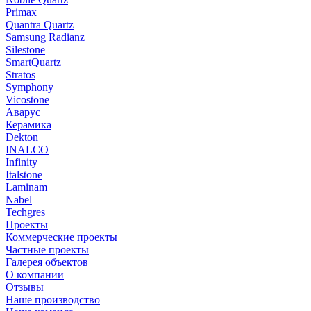
Primax
Quantra Quartz
Samsung Radianz
Silestone
SmartQuartz
Stratos
Symphony
Vicostone
Аварус
Керамика
Dekton
INALCO
Infinity
Italstone
Laminam
Nabel
Techgres
Проекты
Коммерческие проекты
Частные проекты
Галерея объектов
О компании
Отзывы
Наше производство