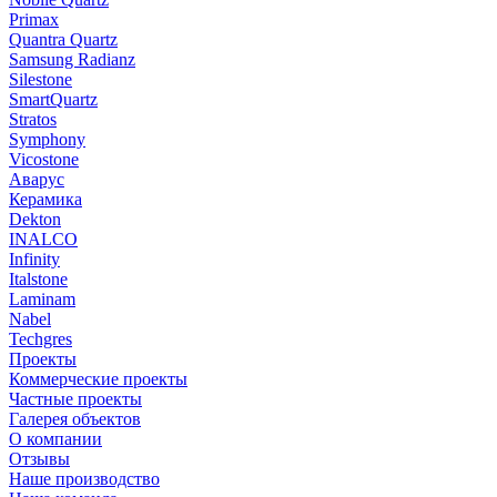
Primax
Quantra Quartz
Samsung Radianz
Silestone
SmartQuartz
Stratos
Symphony
Vicostone
Аварус
Керамика
Dekton
INALCO
Infinity
Italstone
Laminam
Nabel
Techgres
Проекты
Коммерческие проекты
Частные проекты
Галерея объектов
О компании
Отзывы
Наше производство