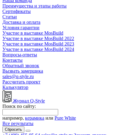
Наша команда
Преимущества и этапы работы
Сертификаты
Статьи
Доставка и оплата
Условия гарантии
Участие в выставке MosBuild
Участие в выставке MosBuild 2022
Участие в выставке MosBuild 2023
Участие в выставке MosBuild 2024
Вопросы-ответы
Контакты
Обратный звонок
Вызвать замерщика
sales@q-style.ru
Рассчитать проект
Калькулятор
Журнал Q-Style
Поиск по сайту:
например,
керамика
или
Pure White
Все результаты
Сбросить