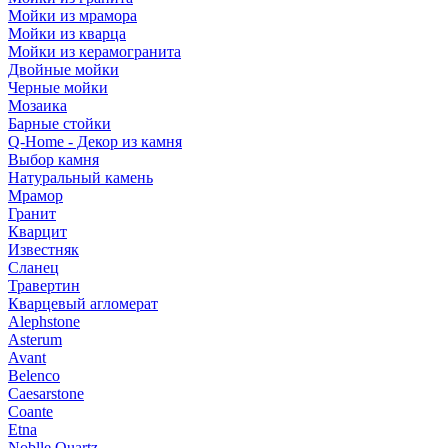
Мойки из мрамора
Мойки из кварца
Мойки из керамогранита
Двойные мойки
Черные мойки
Мозаика
Барные стойки
Q-Home - Декор из камня
Выбор камня
Натуральный камень
Мрамор
Гранит
Кварцит
Известняк
Сланец
Травертин
Кварцевый агломерат
Alephstone
Asterum
Avant
Belenco
Caesarstone
Coante
Etna
Noblle Quartz