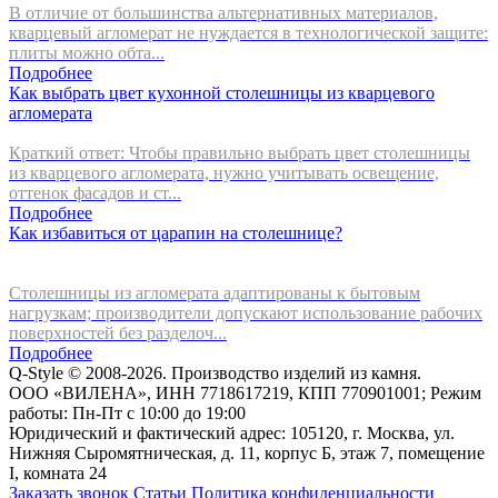
В отличие от большинства альтернативных материалов,
кварцевый агломерат не нуждается в технологической защите:
плиты можно обта...
Подробнее
Как выбрать цвет кухонной столешницы из кварцевого
агломерата
Краткий ответ: Чтобы правильно выбрать цвет столешницы
из кварцевого агломерата, нужно учитывать освещение,
оттенок фасадов и ст...
Подробнее
Как избавиться от царапин на столешнице?
Столешницы из агломерата адаптированы к бытовым
нагрузкам; производители допускают использование рабочих
поверхностей без разделоч...
Подробнее
Q-Style © 2008-2026. Производство изделий из камня.
ООО «ВИЛЕНА», ИНН 7718617219, КПП 770901001; Режим
работы: Пн-Пт с 10:00 до 19:00
Юридический и фактический адрес: 105120, г. Москва, ул.
Нижняя Сыромятническая, д. 11, корпус Б, этаж 7, помещение
I, комната 24
Заказать звонок
Статьи
Политика конфиденциальности