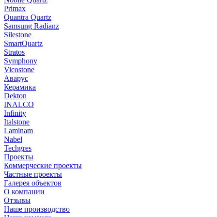
Primax
Quantra Quartz
Samsung Radianz
Silestone
SmartQuartz
Stratos
Symphony
Vicostone
Аварус
Керамика
Dekton
INALCO
Infinity
Italstone
Laminam
Nabel
Techgres
Проекты
Коммерческие проекты
Частные проекты
Галерея объектов
О компании
Отзывы
Наше производство