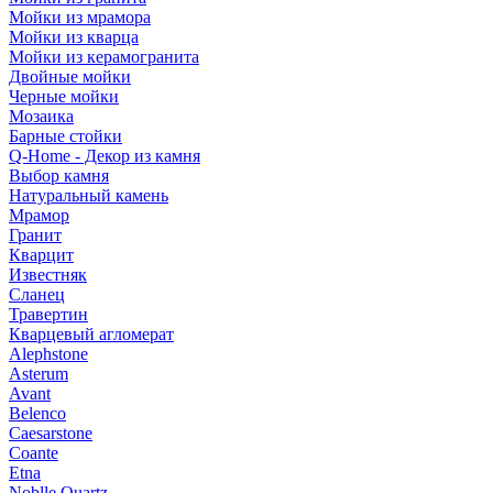
Мойки из мрамора
Мойки из кварца
Мойки из керамогранита
Двойные мойки
Черные мойки
Мозаика
Барные стойки
Q-Home - Декор из камня
Выбор камня
Натуральный камень
Мрамор
Гранит
Кварцит
Известняк
Сланец
Травертин
Кварцевый агломерат
Alephstone
Asterum
Avant
Belenco
Caesarstone
Coante
Etna
Noblle Quartz