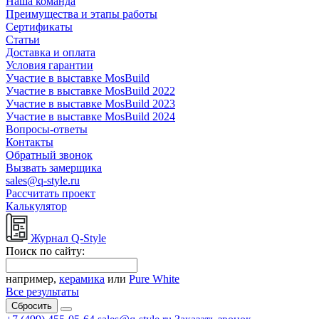
Наша команда
Преимущества и этапы работы
Сертификаты
Статьи
Доставка и оплата
Условия гарантии
Участие в выставке MosBuild
Участие в выставке MosBuild 2022
Участие в выставке MosBuild 2023
Участие в выставке MosBuild 2024
Вопросы-ответы
Контакты
Обратный звонок
Вызвать замерщика
sales@q-style.ru
Рассчитать проект
Калькулятор
Журнал Q-Style
Поиск по сайту:
например,
керамика
или
Pure White
Все результаты
Сбросить