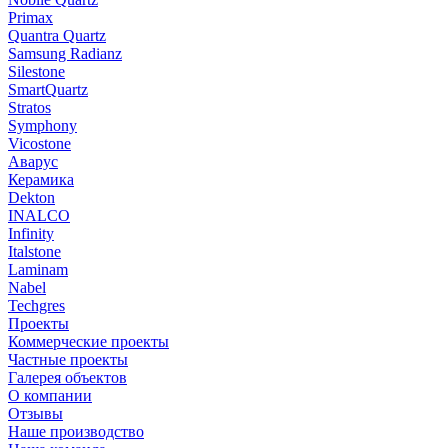
Primax
Quantra Quartz
Samsung Radianz
Silestone
SmartQuartz
Stratos
Symphony
Vicostone
Аварус
Керамика
Dekton
INALCO
Infinity
Italstone
Laminam
Nabel
Techgres
Проекты
Коммерческие проекты
Частные проекты
Галерея объектов
О компании
Отзывы
Наше производство