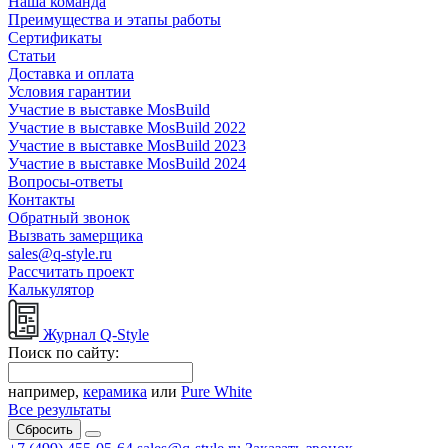
Наша команда
Преимущества и этапы работы
Сертификаты
Статьи
Доставка и оплата
Условия гарантии
Участие в выставке MosBuild
Участие в выставке MosBuild 2022
Участие в выставке MosBuild 2023
Участие в выставке MosBuild 2024
Вопросы-ответы
Контакты
Обратный звонок
Вызвать замерщика
sales@q-style.ru
Рассчитать проект
Калькулятор
Журнал Q-Style
Поиск по сайту:
например,
керамика
или
Pure White
Все результаты
Сбросить