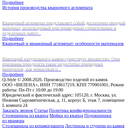
Подробнее
История производства кварцевого агломерата
Кварцевый агломерат представляет собой достаточно твердый
материал, используемый при проведении строительных и
отделочных работ...
Подробнее
Кварцевый и мраморный агломерат: особенности материалов
Имитаций натурального камня существует множество. Они
призваны преодолеть такие недостатки природных
минералов, как невысокая и...
Подробнее
Q-Style © 2008-2026. Производство изделий из камня.
ООО «ВИЛЕНА», ИНН 7718617219, КПП 770901001; Режим
работы: Пн-Пт с 10:00 до 19:00
Юридический и фактический адрес: 105120, г. Москва, ул.
Нижняя Сыромятническая, д. 11, корпус Б, этаж 7, помещение
I, комната 24
Заказать звонок
Статьи
Политика конфиденциальности
Столешницы из кварца
Мойки из кварца
Подоконники
из мрамора
Столешницы из керамогранита
Лестницы и ступени из камня