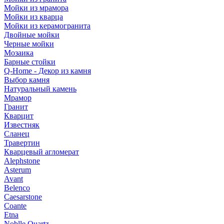
Мойки из мрамора
Мойки из кварца
Мойки из керамогранита
Двойные мойки
Черные мойки
Мозаика
Барные стойки
Q-Home - Декор из камня
Выбор камня
Натуральный камень
Мрамор
Гранит
Кварцит
Известняк
Сланец
Травертин
Кварцевый агломерат
Alephstone
Asterum
Avant
Belenco
Caesarstone
Coante
Etna
Noblle Quartz