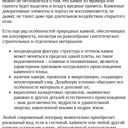
можно не беспокоиться о том, что камин из мрамора или
гранита будет выделять в воздух вредные примеси. Каменные
декоративные элементы и портал не воспламеняются, не
дымят, не тлеют даже при длительном воздействии открытого
огня.
Есть еще ряд особенностей природных камней, обеспечивших
им популярность, несмотря на разнообразие синтетических
строительных и отделочных материалов:
неоднородная фактура: структура и оттенок камня
может меняться в пределах одной плиты, но такие
видоизменения – плавные и ненавязчивые, являются
характерным признаком натурального происхождения
каменного блока;
наличие каверн, прожилок и микротрещин, создающих
неповторимый узор. Дизайнеры успешно обыграют все
особенности материала и дополнят их;
вкрапление кальцитовых прожилок, окаменелых
раковин и других деталей естественного происхождения
– знак долговечности, мудрости и удивительной
энергии, накопленной веками в недрах земли.
Любой современный интерьер моментально приобретает
роскошный вид, если в гостиной, кабинете или любой другой
комнате установлен камин, облицованный натуральными