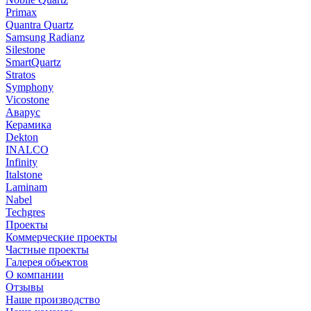
Primax
Quantra Quartz
Samsung Radianz
Silestone
SmartQuartz
Stratos
Symphony
Vicostone
Аварус
Керамика
Dekton
INALCO
Infinity
Italstone
Laminam
Nabel
Techgres
Проекты
Коммерческие проекты
Частные проекты
Галерея объектов
О компании
Отзывы
Наше производство