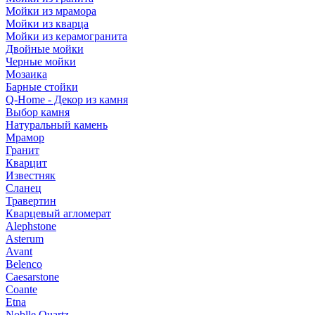
Мойки из мрамора
Мойки из кварца
Мойки из керамогранита
Двойные мойки
Черные мойки
Мозаика
Барные стойки
Q-Home - Декор из камня
Выбор камня
Натуральный камень
Мрамор
Гранит
Кварцит
Известняк
Сланец
Травертин
Кварцевый агломерат
Alephstone
Asterum
Avant
Belenco
Caesarstone
Coante
Etna
Noblle Quartz