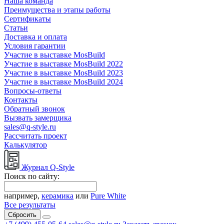
Наша команда
Преимущества и этапы работы
Сертификаты
Статьи
Доставка и оплата
Условия гарантии
Участие в выставке MosBuild
Участие в выставке MosBuild 2022
Участие в выставке MosBuild 2023
Участие в выставке MosBuild 2024
Вопросы-ответы
Контакты
Обратный звонок
Вызвать замерщика
sales@q-style.ru
Рассчитать проект
Калькулятор
Журнал Q-Style
Поиск по сайту:
например,
керамика
или
Pure White
Все результаты
Сбросить