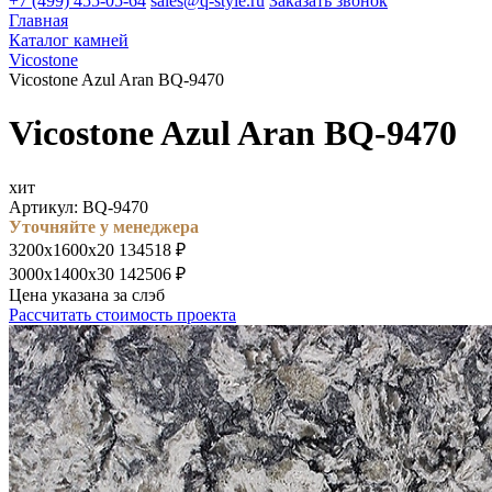
+7 (499) 455-05-64
sales@q-style.ru
Заказать звонок
Главная
Каталог камней
Vicostone
Vicostone Azul Aran BQ-9470
Vicostone Azul Aran BQ-9470
хит
Артикул: BQ-9470
Уточняйте у менеджера
3200х1600х20
134518 ₽
3000х1400х30
142506 ₽
Цена указана за слэб
Рассчитать стоимость проекта