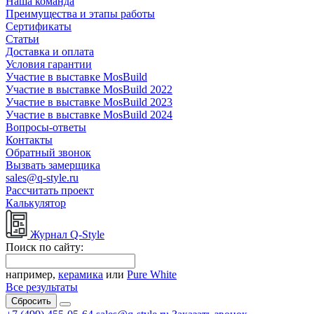
Наша команда
Преимущества и этапы работы
Сертификаты
Статьи
Доставка и оплата
Условия гарантии
Участие в выставке MosBuild
Участие в выставке MosBuild 2022
Участие в выставке MosBuild 2023
Участие в выставке MosBuild 2024
Вопросы-ответы
Контакты
Обратный звонок
Вызвать замерщика
sales@q-style.ru
Рассчитать проект
Калькулятор
Журнал Q-Style
Поиск по сайту:
например,
керамика
или
Pure White
Все результаты
Сбросить