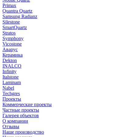
Primax
Quantra Quartz
Samsung Radianz
Silestone
SmartQuartz
Stratos
Symphony
Vicostone
Аварус
Керамика
Dekton
INALCO
Infinity
Italstone
Laminam
Nabel
Techgres
Проекты
Коммерческие проекты
Частные проекты
Галерея объектов
О компании
Отзывы
Наше производство