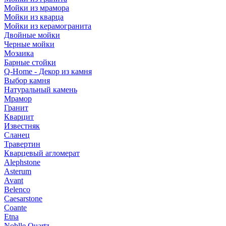
Мойки из мрамора
Мойки из кварца
Мойки из керамогранита
Двойные мойки
Черные мойки
Мозаика
Барные стойки
Q-Home - Декор из камня
Выбор камня
Натуральный камень
Мрамор
Гранит
Кварцит
Известняк
Сланец
Травертин
Кварцевый агломерат
Alephstone
Asterum
Avant
Belenco
Caesarstone
Coante
Etna
Noblle Quartz