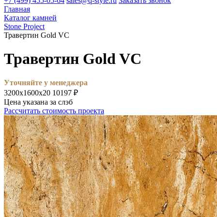
+7 (499) 455-05-64
sales@q-style.ru
Заказать звонок
Главная
Каталог камней
Stone Project
Травертин Gold VC
Травертин Gold VC
Уточняйте у менеджера
3200х1600х20
10197 ₽
Цена указана за слэб
Рассчитать стоимость проекта