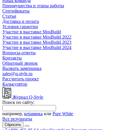
Наша команда
Преимущества и этапы работы
Сертификаты
Статьи
Доставка и оплата
Условия гарантии
Участие в выставке MosBuild
Участие в выставке MosBuild 2022
Участие в выставке MosBuild 2023
Участие в выставке MosBuild 2024
Вопросы-ответы
Контакты
Обратный звонок
Вызвать замерщика
sales@q-style.ru
Рассчитать проект
Калькулятор
Журнал Q-Style
Поиск по сайту:
например,
керамика
или
Pure White
Все результаты
Сбросить