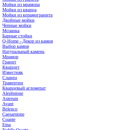
Мойки из мрамора
Мойки из кварца
Мойки из керамогранита
Двойные мойки
Черные мойки
Мозаика
Барные стойки
Q-Home - Декор из камня
Выбор камня
Натуральный камень
Мрамор
Гранит
Кварцит
Известняк
Сланец
Травертин
Кварцевый агломерат
Alephstone
Asterum
Avant
Belenco
Caesarstone
Coante
Etna
Noblle Quartz