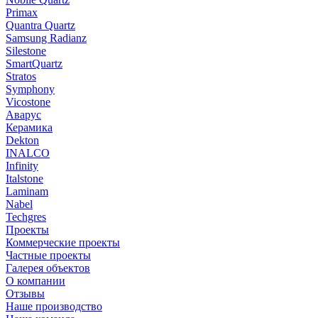
Primax
Quantra Quartz
Samsung Radianz
Silestone
SmartQuartz
Stratos
Symphony
Vicostone
Аварус
Керамика
Dekton
INALCO
Infinity
Italstone
Laminam
Nabel
Techgres
Проекты
Коммерческие проекты
Частные проекты
Галерея объектов
О компании
Отзывы
Наше производство