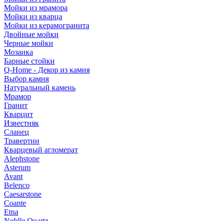
Мойки из мрамора
Мойки из кварца
Мойки из керамогранита
Двойные мойки
Черные мойки
Мозаика
Барные стойки
Q-Home - Декор из камня
Выбор камня
Натуральный камень
Мрамор
Гранит
Кварцит
Известняк
Сланец
Травертин
Кварцевый агломерат
Alephstone
Asterum
Avant
Belenco
Caesarstone
Coante
Etna
Noblle Quartz