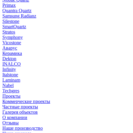
Primax
Quantra Quartz
Samsung Radianz
Silestone
SmartQuartz
Stratos
Symphony
Vicostone
Аварус
Керамика
Dekton
INALCO
Infinity
Italstone
Laminam
Nabel
Techgres
Проекты
Коммерческие проекты
Частные проекты
Галерея объектов
О компании
Отзывы
Наше производство