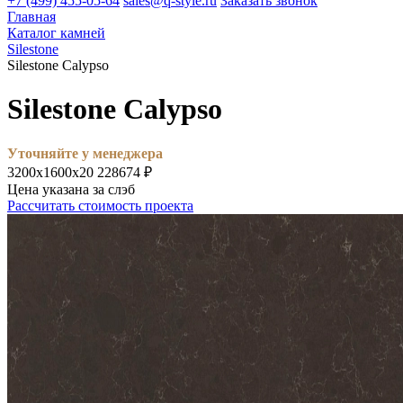
+7 (499) 455-05-64
sales@q-style.ru
Заказать звонок
Главная
Каталог камней
Silestone
Silestone Calypso
Silestone Calypso
Уточняйте у менеджера
3200х1600х20
228674 ₽
Цена указана за слэб
Рассчитать стоимость проекта