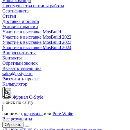
Наша команда
Преимущества и этапы работы
Сертификаты
Статьи
Доставка и оплата
Условия гарантии
Участие в выставке MosBuild
Участие в выставке MosBuild 2022
Участие в выставке MosBuild 2023
Участие в выставке MosBuild 2024
Вопросы-ответы
Контакты
Обратный звонок
Вызвать замерщика
sales@q-style.ru
Рассчитать проект
Калькулятор
Журнал Q-Style
Поиск по сайту:
например,
керамика
или
Pure White
Все результаты
Сбросить