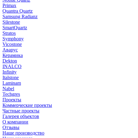
Primax
Quantra Quartz
Samsung Radianz
Silestone
SmartQuartz
Stratos
Symphony
Vicostone
Аварус
Керамика
Dekton
INALCO
Infinity
Italstone
Laminam
Nabel
Techgres
Проекты
Коммерческие проекты
Частные проекты
Галерея объектов
О компании
Отзывы
Наше производство