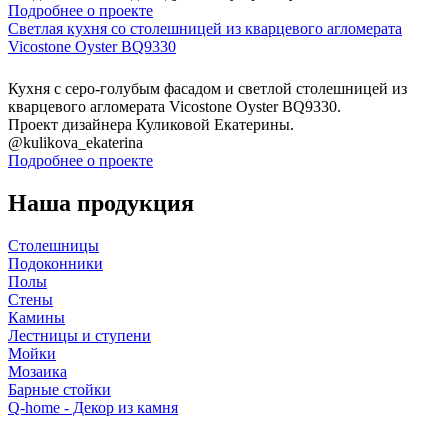
Подробнее о проекте
Светлая кухня со столешницей из кварцевого агломерата
Vicostone Oyster BQ9330
Кухня с серо-голубым фасадом и светлой столешницей из
кварцевого агломерата Vicostone Oyster BQ9330.
Проект дизайнера Куликовой Екатерины.
@kulikova_ekaterina
Подробнее о проекте
Наша продукция
Столешницы
Подоконники
Полы
Стены
Камины
Лестницы и ступени
Мойки
Мозаика
Барные стойки
Q-home - Декор из камня