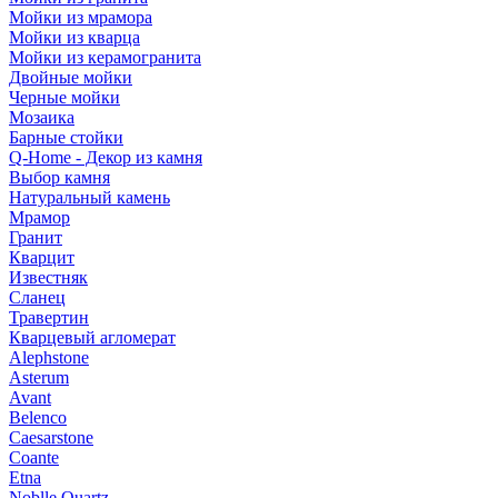
Мойки из мрамора
Мойки из кварца
Мойки из керамогранита
Двойные мойки
Черные мойки
Мозаика
Барные стойки
Q-Home - Декор из камня
Выбор камня
Натуральный камень
Мрамор
Гранит
Кварцит
Известняк
Сланец
Травертин
Кварцевый агломерат
Alephstone
Asterum
Avant
Belenco
Caesarstone
Coante
Etna
Noblle Quartz