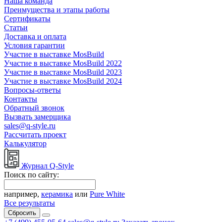
Наша команда
Преимущества и этапы работы
Сертификаты
Статьи
Доставка и оплата
Условия гарантии
Участие в выставке MosBuild
Участие в выставке MosBuild 2022
Участие в выставке MosBuild 2023
Участие в выставке MosBuild 2024
Вопросы-ответы
Контакты
Обратный звонок
Вызвать замерщика
sales@q-style.ru
Рассчитать проект
Калькулятор
Журнал Q-Style
Поиск по сайту:
например,
керамика
или
Pure White
Все результаты
Сбросить