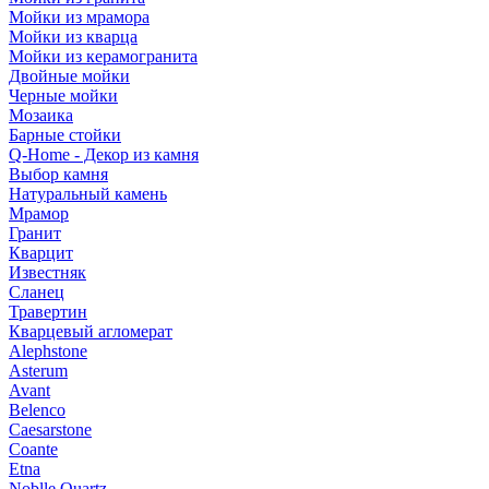
Мойки из мрамора
Мойки из кварца
Мойки из керамогранита
Двойные мойки
Черные мойки
Мозаика
Барные стойки
Q-Home - Декор из камня
Выбор камня
Натуральный камень
Мрамор
Гранит
Кварцит
Известняк
Сланец
Травертин
Кварцевый агломерат
Alephstone
Asterum
Avant
Belenco
Caesarstone
Coante
Etna
Noblle Quartz