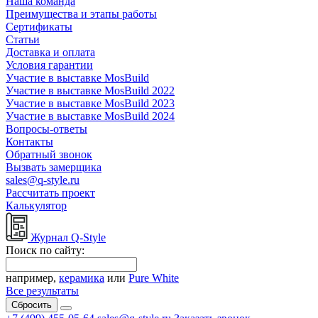
Наша команда
Преимущества и этапы работы
Сертификаты
Статьи
Доставка и оплата
Условия гарантии
Участие в выставке MosBuild
Участие в выставке MosBuild 2022
Участие в выставке MosBuild 2023
Участие в выставке MosBuild 2024
Вопросы-ответы
Контакты
Обратный звонок
Вызвать замерщика
sales@q-style.ru
Рассчитать проект
Калькулятор
Журнал Q-Style
Поиск по сайту:
например,
керамика
или
Pure White
Все результаты
Сбросить