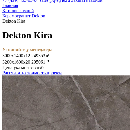
+7 (499) 455-05-64
sales@q-style.ru
Заказать звонок
Главная
Каталог камней
Керамогранит Dekton
Dekton Kira
Dekton Kira
Уточняйте у менеджера
3000х1400х12
249353 ₽
3200х1600х20
295061 ₽
Цена указана за слэб
Рассчитать стоимость проекта