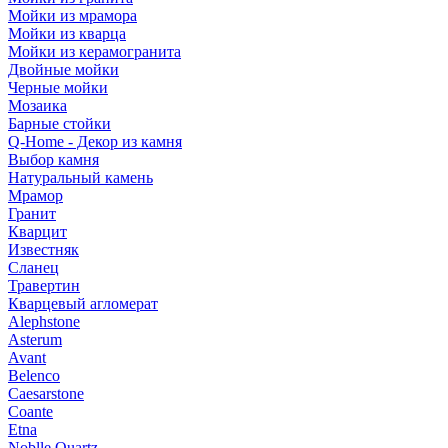
Мойки из мрамора
Мойки из кварца
Мойки из керамогранита
Двойные мойки
Черные мойки
Мозаика
Барные стойки
Q-Home - Декор из камня
Выбор камня
Натуральный камень
Мрамор
Гранит
Кварцит
Известняк
Сланец
Травертин
Кварцевый агломерат
Alephstone
Asterum
Avant
Belenco
Caesarstone
Coante
Etna
Noblle Quartz