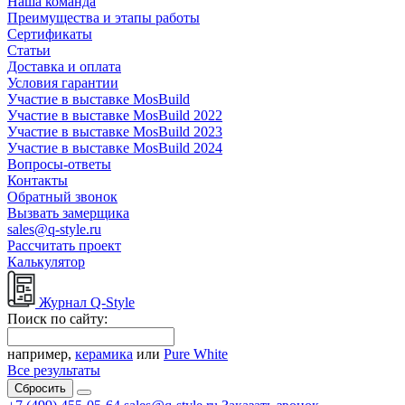
Наша команда
Преимущества и этапы работы
Сертификаты
Статьи
Доставка и оплата
Условия гарантии
Участие в выставке MosBuild
Участие в выставке MosBuild 2022
Участие в выставке MosBuild 2023
Участие в выставке MosBuild 2024
Вопросы-ответы
Контакты
Обратный звонок
Вызвать замерщика
sales@q-style.ru
Рассчитать проект
Калькулятор
Журнал Q-Style
Поиск по сайту:
например,
керамика
или
Pure White
Все результаты
Сбросить