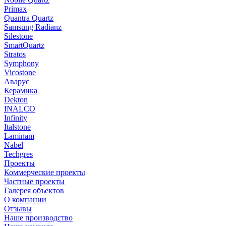
Primax
Quantra Quartz
Samsung Radianz
Silestone
SmartQuartz
Stratos
Symphony
Vicostone
Аварус
Керамика
Dekton
INALCO
Infinity
Italstone
Laminam
Nabel
Techgres
Проекты
Коммерческие проекты
Частные проекты
Галерея объектов
О компании
Отзывы
Наше производство