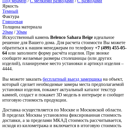
Под мрамор
/
С мелкими разводами
/
С разводами
Яркость
Темный
Фактура
Глянцевая
Толщина материала
20мм
/
30мм
Искусственный камень
Belenco Sahara Beige
идеальное
решение для Вашего дома. Для расчета стоимости Вы можете
обратиться к нашим менеджерам по телефону
+7 (499) 455-05-
64
или заполните форму расчёта изделия. При звонке
сообщите желаемые размеры столешницы (или других
изделий), планируемое место установки и артикул изделия –
4444.
Вы можете заказать
бесплатный выезд замерщика
на объект,
который сделает необходимые замеры места предполагаемой
установки изделия, покажет актуальный каталог текстур
камней, создаст и покажет 3D модель в интерьере и сообщит
итоговую стоимость продукции.
Доставка осуществляется по Москве и Московской области.
В пределах Москвы установлена фиксированная стоимость
доставки, а за пределами МКАД стоимость рассчитывается,
исходя из километража и включается в итоговую стоимость