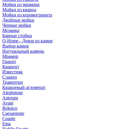
Мойки из мрамора
Мойки из кварца
Мойки из керамогранита
Двойные мойки
Черные мойки
Мозаика
Барные стойки
Q-Home - Декор из камня
Выбор камня
Натуральный камень
Мрамор
Гранит
Кварцит
Известняк
Сланец
Травертин
Кварцевый агломерат
Alephstone
Asterum
Avant
Belenco
Caesarstone
Coante
Etna
Noblle Quartz