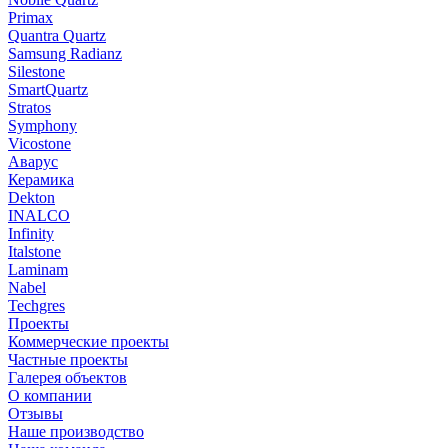
Primax
Quantra Quartz
Samsung Radianz
Silestone
SmartQuartz
Stratos
Symphony
Vicostone
Аварус
Керамика
Dekton
INALCO
Infinity
Italstone
Laminam
Nabel
Techgres
Проекты
Коммерческие проекты
Частные проекты
Галерея объектов
О компании
Отзывы
Наше производство