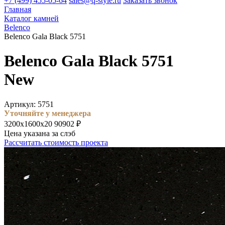
+7 (499) 455-05-64
sales@q-style.ru
Заказать звонок
Главная
Каталог камней
Belenco
Belenco Gala Black 5751
Belenco Gala Black 5751
New
Артикул: 5751
Уточняйте у менеджера
3200х1600х20
90902 ₽
Цена указана за слэб
Рассчитать стоимость проекта