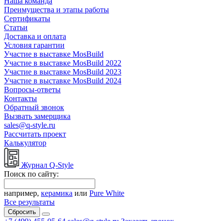
Наша команда
Преимущества и этапы работы
Сертификаты
Статьи
Доставка и оплата
Условия гарантии
Участие в выставке MosBuild
Участие в выставке MosBuild 2022
Участие в выставке MosBuild 2023
Участие в выставке MosBuild 2024
Вопросы-ответы
Контакты
Обратный звонок
Вызвать замерщика
sales@q-style.ru
Рассчитать проект
Калькулятор
Журнал Q-Style
Поиск по сайту:
например,
керамика
или
Pure White
Все результаты
Сбросить