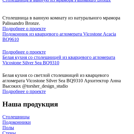
Столешница в ванную комнату из натурального мрамора
Palissandro Bronze.
Подробнее о проекте
Подоконник из кварцевого агломерата Vicostone Acacia
BQ9610
Подробнее о проекте
Белая кухня со столешницей из кварцевого агломерата
Vicostone Silver Sea BQ9310
Белая кухня со светлой столешницей из кварцевого
агломерата Vicostone Silver Sea BQ9310 Архитектор Анна
Высоких @torsher_design_studio
Подробнее о проекте
Наша продукция
Столешницы
Подоконники
Полы
Стены