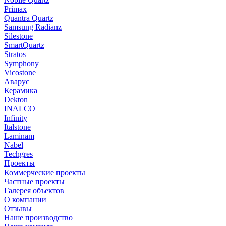
Primax
Quantra Quartz
Samsung Radianz
Silestone
SmartQuartz
Stratos
Symphony
Vicostone
Аварус
Керамика
Dekton
INALCO
Infinity
Italstone
Laminam
Nabel
Techgres
Проекты
Коммерческие проекты
Частные проекты
Галерея объектов
О компании
Отзывы
Наше производство