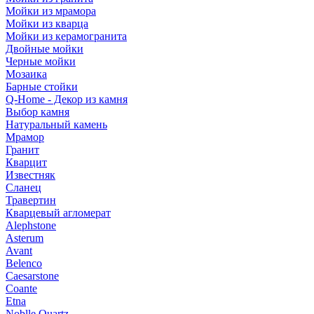
Мойки из мрамора
Мойки из кварца
Мойки из керамогранита
Двойные мойки
Черные мойки
Мозаика
Барные стойки
Q-Home - Декор из камня
Выбор камня
Натуральный камень
Мрамор
Гранит
Кварцит
Известняк
Сланец
Травертин
Кварцевый агломерат
Alephstone
Asterum
Avant
Belenco
Caesarstone
Coante
Etna
Noblle Quartz