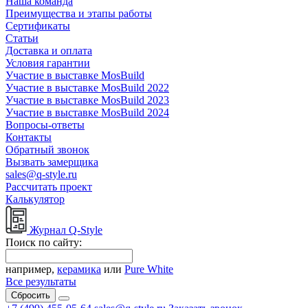
Наша команда
Преимущества и этапы работы
Сертификаты
Статьи
Доставка и оплата
Условия гарантии
Участие в выставке MosBuild
Участие в выставке MosBuild 2022
Участие в выставке MosBuild 2023
Участие в выставке MosBuild 2024
Вопросы-ответы
Контакты
Обратный звонок
Вызвать замерщика
sales@q-style.ru
Рассчитать проект
Калькулятор
Журнал Q-Style
Поиск по сайту:
например,
керамика
или
Pure White
Все результаты
Сбросить