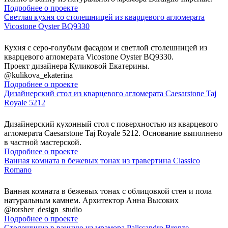
Подробнее о проекте
Светлая кухня со столешницей из кварцевого агломерата
Vicostone Oyster BQ9330
Кухня с серо-голубым фасадом и светлой столешницей из
кварцевого агломерата Vicostone Oyster BQ9330.
Проект дизайнера Куликовой Екатерины.
@kulikova_ekaterina
Подробнее о проекте
Дизайнерский стол из кварцевого агломерата Caesarstone Taj
Royale 5212
Дизайнерский кухонный стол с поверхностью из кварцевого
агломерата Caesarstone Taj Royale 5212. Основание выполнено
в частной мастерской.
Подробнее о проекте
Ванная комната в бежевых тонах из травертина Classico
Romano
Ванная комната в бежевых тонах с облицовкой стен и пола
натуральным камнем. Архитектор Анна Высоких
@torsher_design_studio
Подробнее о проекте
Столешница в ванную из мрамора Palissandro Bronze