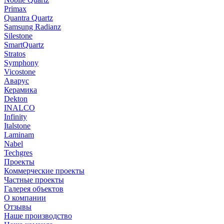
Primax
Quantra Quartz
Samsung Radianz
Silestone
SmartQuartz
Stratos
Symphony
Vicostone
Аварус
Керамика
Dekton
INALCO
Infinity
Italstone
Laminam
Nabel
Techgres
Проекты
Коммерческие проекты
Частные проекты
Галерея объектов
О компании
Отзывы
Наше производство