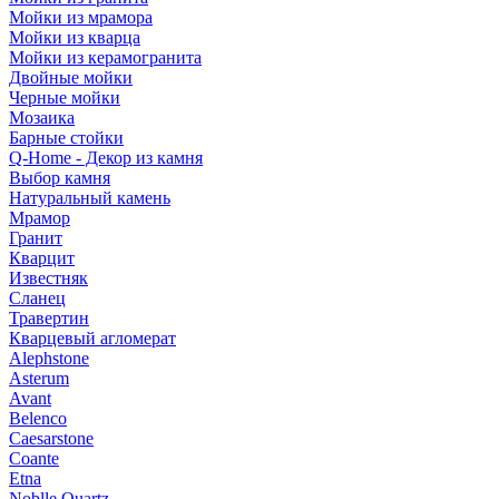
Мойки из мрамора
Мойки из кварца
Мойки из керамогранита
Двойные мойки
Черные мойки
Мозаика
Барные стойки
Q-Home - Декор из камня
Выбор камня
Натуральный камень
Мрамор
Гранит
Кварцит
Известняк
Сланец
Травертин
Кварцевый агломерат
Alephstone
Asterum
Avant
Belenco
Caesarstone
Coante
Etna
Noblle Quartz