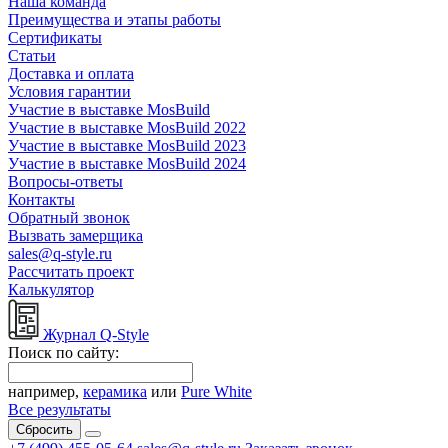
Наша команда
Преимущества и этапы работы
Сертификаты
Статьи
Доставка и оплата
Условия гарантии
Участие в выставке MosBuild
Участие в выставке MosBuild 2022
Участие в выставке MosBuild 2023
Участие в выставке MosBuild 2024
Вопросы-ответы
Контакты
Обратный звонок
Вызвать замерщика
sales@q-style.ru
Рассчитать проект
Калькулятор
Журнал Q-Style
Поиск по сайту:
например,
керамика
или
Pure White
Все результаты
Сбросить