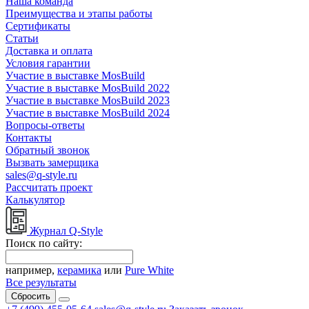
Наша команда
Преимущества и этапы работы
Сертификаты
Статьи
Доставка и оплата
Условия гарантии
Участие в выставке MosBuild
Участие в выставке MosBuild 2022
Участие в выставке MosBuild 2023
Участие в выставке MosBuild 2024
Вопросы-ответы
Контакты
Обратный звонок
Вызвать замерщика
sales@q-style.ru
Рассчитать проект
Калькулятор
Журнал Q-Style
Поиск по сайту:
например,
керамика
или
Pure White
Все результаты
Сбросить