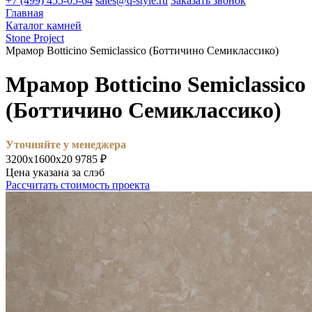
+7 (499) 455-05-64
sales@q-style.ru
Заказать звонок
Главная
Каталог камней
Stone Project
Мрамор Botticino Semiclassico (Боттичино Семиклассико)
Мрамор Botticino Semiclassico
(Боттичино Семиклассико)
Уточняйте у менеджера
3200х1600х20
9785 ₽
Цена указана за слэб
Рассчитать стоимость проекта