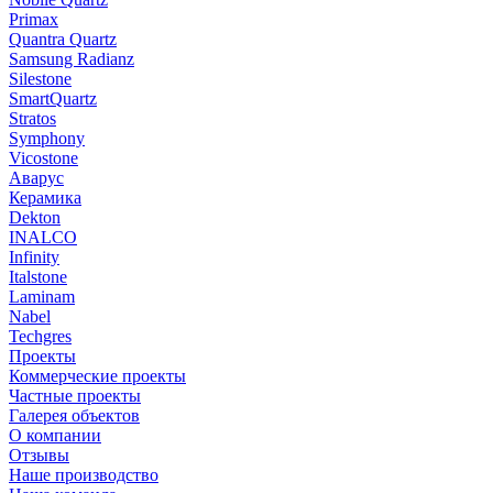
Primax
Quantra Quartz
Samsung Radianz
Silestone
SmartQuartz
Stratos
Symphony
Vicostone
Аварус
Керамика
Dekton
INALCO
Infinity
Italstone
Laminam
Nabel
Techgres
Проекты
Коммерческие проекты
Частные проекты
Галерея объектов
О компании
Отзывы
Наше производство