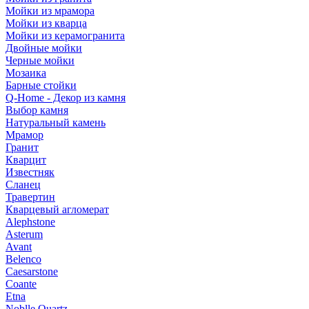
Мойки из мрамора
Мойки из кварца
Мойки из керамогранита
Двойные мойки
Черные мойки
Мозаика
Барные стойки
Q-Home - Декор из камня
Выбор камня
Натуральный камень
Мрамор
Гранит
Кварцит
Известняк
Сланец
Травертин
Кварцевый агломерат
Alephstone
Asterum
Avant
Belenco
Caesarstone
Coante
Etna
Noblle Quartz