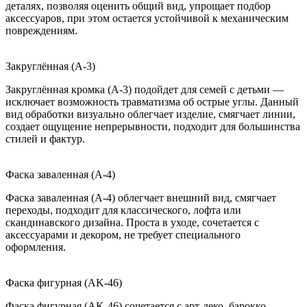
деталях, позволяя оценить общий вид, упрощает подбор
аксессуаров, при этом остается устойчивой к механическим
повреждениям.
Закруглённая (A-3)
Закруглённая кромка (A-3) подойдет для семей с детьми —
исключает возможность травматизма об острые углы. Данный
вид обработки визуально облегчает изделие, смягчает линии,
создает ощущение непрерывности, подходит для большинства
стилей и фактур.
Фаска заваленная (A-4)
Фаска заваленная (A-4) облегчает внешний вид, смягчает
переходы, подходит для классического, лофта или
скандинавского дизайна. Проста в уходе, сочетается с
аксессуарами и декором, не требует специального
оформления.
Фаска фигурная (AK-46)
Фаска фигурная (AK-46) сочетается с арт-деко, барокко,