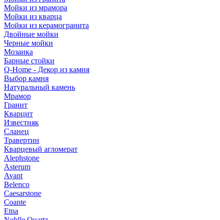
Мойки из мрамора
Мойки из кварца
Мойки из керамогранита
Двойные мойки
Черные мойки
Мозаика
Барные стойки
Q-Home - Декор из камня
Выбор камня
Натуральный камень
Мрамор
Гранит
Кварцит
Известняк
Сланец
Травертин
Кварцевый агломерат
Alephstone
Asterum
Avant
Belenco
Caesarstone
Coante
Etna
Noblle Quartz