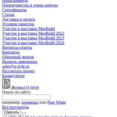
Наша команда
Преимущества и этапы работы
Сертификаты
Статьи
Доставка и оплата
Условия гарантии
Участие в выставке MosBuild
Участие в выставке MosBuild 2022
Участие в выставке MosBuild 2023
Участие в выставке MosBuild 2024
Вопросы-ответы
Контакты
Обратный звонок
Вызвать замерщика
sales@q-style.ru
Рассчитать проект
Калькулятор
Журнал Q-Style
Поиск по сайту:
например,
керамика
или
Pure White
Все результаты
Сбросить