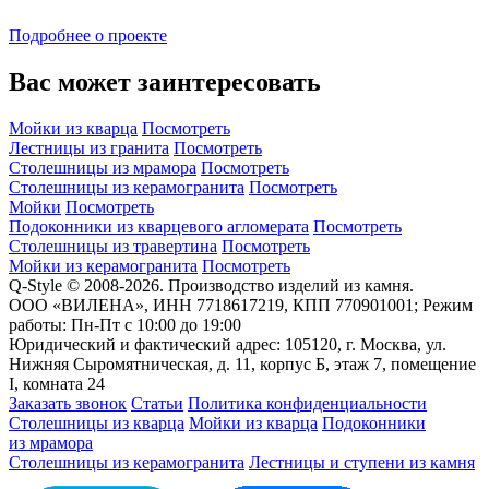
Подробнее о проекте
Вас может заинтересовать
Мойки из кварца
Посмотреть
Лестницы из гранита
Посмотреть
Столешницы из мрамора
Посмотреть
Столешницы из керамогранита
Посмотреть
Мойки
Посмотреть
Подоконники из кварцевого агломерата
Посмотреть
Столешницы из травертина
Посмотреть
Мойки из керамогранита
Посмотреть
Q-Style © 2008-2026. Производство изделий из камня.
ООО «ВИЛЕНА», ИНН 7718617219, КПП 770901001; Режим
работы: Пн-Пт с 10:00 до 19:00
Юридический и фактический адрес: 105120, г. Москва, ул.
Нижняя Сыромятническая, д. 11, корпус Б, этаж 7, помещение
I, комната 24
Заказать звонок
Статьи
Политика конфиденциальности
Столешницы из кварца
Мойки из кварца
Подоконники
из мрамора
Столешницы из керамогранита
Лестницы и ступени из камня