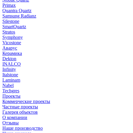
Primax
Quantra Quartz
Samsung Radianz
Silestone
SmartQuartz
Stratos
Symphony
Vicostone
Аварус
Керамика
Dekton
INALCO
Infinity
Italstone
Laminam
Nabel
Techgres
Проекты
Коммерческие проекты
Частные проекты
Галерея объектов
О компании
Отзывы
Наше производство