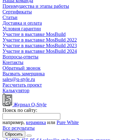
Наша команда
Преимущества и этапы работы
Сертификаты
Статьи
Доставка и оплата
Условия гарантии
Участие в выставке MosBuild
Участие в выставке MosBuild 2022
Участие в выставке MosBuild 2023
Участие в выставке MosBuild 2024
Вопросы-ответы
Контакты
Обратный звонок
Вызвать замерщика
sales@q-style.ru
Рассчитать проект
Калькулятор
Журнал Q-Style
Поиск по сайту:
например,
керамика
или
Pure White
Все результаты
Сбросить