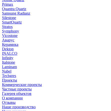
Primax
Quantra Quartz
Samsung Radianz
Silestone
SmartQuartz
Stratos
Symphony
Vicostone
Аварус
Керамика
Dekton
INALCO
Infinity
Italstone
Laminam
Nabel
Techgres
Проекты
Коммерческие проекты
Частные проекты
Галерея объектов
О компании
Отзывы
Наше производство