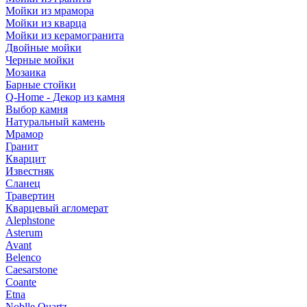
Мойки из мрамора
Мойки из кварца
Мойки из керамогранита
Двойные мойки
Черные мойки
Мозаика
Барные стойки
Q-Home - Декор из камня
Выбор камня
Натуральный камень
Мрамор
Гранит
Кварцит
Известняк
Сланец
Травертин
Кварцевый агломерат
Alephstone
Asterum
Avant
Belenco
Caesarstone
Coante
Etna
Noblle Quartz