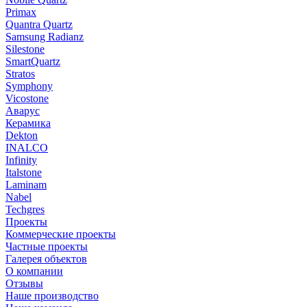
Primax
Quantra Quartz
Samsung Radianz
Silestone
SmartQuartz
Stratos
Symphony
Vicostone
Аварус
Керамика
Dekton
INALCO
Infinity
Italstone
Laminam
Nabel
Techgres
Проекты
Коммерческие проекты
Частные проекты
Галерея объектов
О компании
Отзывы
Наше производство