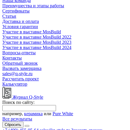
Наша команда
Преимущества и этапы работы
Сертификаты
Статьи
Доставка и оплата
Условия гарантии
Участие в выставке MosBuild
Участие в выставке MosBuild 2022
Участие в выставке MosBuild 2023
Участие в выставке MosBuild 2024
Вопросы-ответы
Контакты
Обратный звонок
Вызвать замерщика
sales@q-style.ru
Рассчитать проект
Калькулятор
Журнал Q-Style
Поиск по сайту:
например,
керамика
или
Pure White
Все результаты
Сбросить