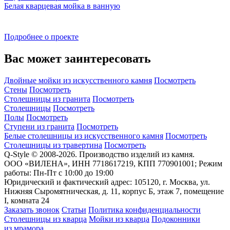
Белая кварцевая мойка в ванную
Подробнее о проекте
Вас может заинтересовать
Двойные мойки из искусственного камня
Посмотреть
Стены
Посмотреть
Столешницы из гранита
Посмотреть
Столешницы
Посмотреть
Полы
Посмотреть
Ступени из гранита
Посмотреть
Белые столешницы из искусственного камня
Посмотреть
Столешницы из травертина
Посмотреть
Q-Style © 2008-2026. Производство изделий из камня.
ООО «ВИЛЕНА», ИНН 7718617219, КПП 770901001; Режим
работы: Пн-Пт с 10:00 до 19:00
Юридический и фактический адрес: 105120, г. Москва, ул.
Нижняя Сыромятническая, д. 11, корпус Б, этаж 7, помещение
I, комната 24
Заказать звонок
Статьи
Политика конфиденциальности
Столешницы из кварца
Мойки из кварца
Подоконники
из мрамора