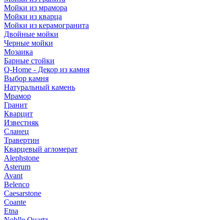
Мойки из мрамора
Мойки из кварца
Мойки из керамогранита
Двойные мойки
Черные мойки
Мозаика
Барные стойки
Q-Home - Декор из камня
Выбор камня
Натуральный камень
Мрамор
Гранит
Кварцит
Известняк
Сланец
Травертин
Кварцевый агломерат
Alephstone
Asterum
Avant
Belenco
Caesarstone
Coante
Etna
Noblle Quartz